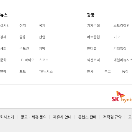
뉴스
광장
실시간
정치
국제
기자수첩
스토리칼럼
경제
금융
산업
아트클럽
기고
사회
수도권
지방
인터뷰
기획특집
문화
IT·바이오
스포츠
섹션코너
데일리뉴시
연예
포토
TV뉴시스
인사
부고
동정
회사소개
광고 · 제휴 문의
제휴사 안내
콘텐츠 판매
저작권 규약
고