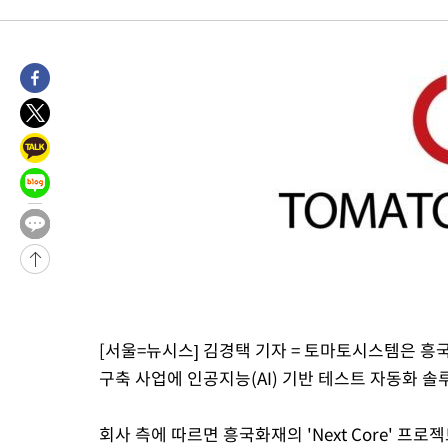
주 날씨]
7분 전 >
축구협회 "압수수색·성접대 논란 사과…쇄신의 기회로 삼겠다"
31분 전 >
[속보]'압수수색·성접대 논란' 축구협회 "실망과 걱정 안겨드려 죄
3시간 전 >
'최고 37도' 폭염 지속…강원동해안 최대 150㎜ 비
5시간 전 >
[속보]뉴욕증시 상승 마감…S&P 0.6% 나스닥 1.3%↑
-31148초 전 >
[속보]與최고위원 제주·인천 순회경선…박선원·최민희·서미
한민수·김용 순
-31101초 전 >
[속보]김민석, 與 전대 당원투표 누적 득표율 45.42%로 1위…
청래 44.56%
-30383초 전 >
[속보]與 대표 경선 제주·인천 당원투표…金 47.75%·鄭
42.08%·宋 10.17%
-29917초 전 >
이강인 "아틀레티코 이적 기뻐…등번호 7번 의미보단 팀 위해 
것"
-29852초 전 >
[속보]與 당대표 경선, 제주·인천 권리당원 투표 김민석 승리
-23626초 전 >
낮 최고 35도 '무더위'…동해안 시간당 30㎜ '강한 비'[내일날
-22896초 전 >
[속보]이강인 "감독님이 원하는 마음 느꼈고, 많은 트로피 원해
틀레티코 이적"
-22678초 전 >
수도권 40도 육박 '펄펄'…동해안 일부 지역엔 호의주의보
[서울=뉴시스] 김경택 기자 = 토마토시스템은 흥국
-21647초 전 >
온열질환 사망자 3명 늘어…누적 환자 3000명 돌파
구축 사업에 인공지능(AI) 기반 테스트 자동화 솔루
-15592초 전 >
강릉에 시간당 81.4㎜ 물폭탄…도로 잠기고 담벼락 붕괴
-11699초 전 >
백운산서 80년근 천종산삼 9뿌리 발견…감정가 1.3억원
회사 측에 따르면 흥국화재의 'Next Core' 
-9409초 전 >
선재도서 해루질 나섰다 실종 60대, 닷새 만에 숨진 채 발견