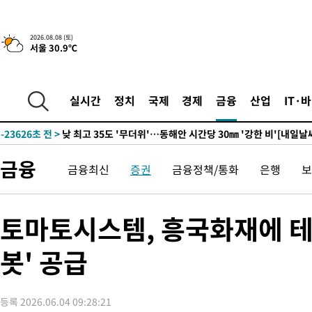
5시간 전 >
[속보]뉴욕증시 상승 마감…S&P 0.6% 나스닥 1.3%↑
-31148초 전 >
[속보]與최고위원 제주·인천 순회경선…박선원·최민희·서미
2026.08.08 (토)
서울 30.9℃
한민수·김용 순
-31101초 전 >
[속보]김민석, 與 전대 당원투표 누적 득표율 45.42%로 1위…
청래 44.56%
-30383초 전 >
[속보]與 대표 경선 제주·인천 당원투표…金 47.75%·鄭
42.08%·宋 10.17%
-29917초 전 >
이강인 "아틀레티코 이적 기뻐…등번호 7번 의미보단 팀 위해 
실시간
정치
국제
경제
금융
산업
IT·
것"
-29852초 전 >
[속보]與 당대표 경선, 제주·인천 권리당원 투표 김민석 승리
-23626초 전 >
낮 최고 35도 '무더위'…동해안 시간당 30㎜ '강한 비'[내일날
-22896초 전 >
[속보]이강인 "감독님이 원하는 마음 느꼈고, 많은 트로피 원해
금융
금융최신
증권
금융정책/통화
은행
보
틀레티코 이적"
-22678초 전 >
수도권 40도 육박 '펄펄'…동해안 일부 지역엔 호의주의보
-21647초 전 >
온열질환 사망자 3명 늘어…누적 환자 3000명 돌파
-15592초 전 >
강릉에 시간당 81.4㎜ 물폭탄…도로 잠기고 담벼락 붕괴
토마토시스템, 흥국화재에 테
-11699초 전 >
백운산서 80년근 천종산삼 9뿌리 발견…감정가 1.3억원
봇' 공급
-9409초 전 >
선재도서 해루질 나섰다 실종 60대, 닷새 만에 숨진 채 발견
-6943초 전 >
남자 농구, 나고야 아시안게임서 '홈팀' 일본과 한일전
-6319초 전 >
여수 오동도 해상서 모터보트 전복…1명 사망·1명 실종
등록 2026.06.04 09:28:21
-2546초 전 >
극한폭염 한풀 꺾이지만…'낮 최고 35도' 무더위, 열대야 계속[