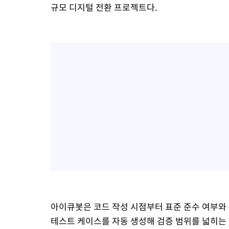
규모 디지털 전환 프로젝트다.
-6943초 전 >
남자 농구, 나고야 아시안게임서 '홈팀' 일본과 한일전
-6319초 전 >
여수 오동도 해상서 모터보트 전복…1명 사망·1명 실종
-2546초 전 >
극한폭염 한풀 꺾이지만…'낮 최고 35도' 무더위, 열대야 계속[
주 날씨]
7분 전 >
축구협회 "압수수색·성접대 논란 사과…쇄신의 기회로 삼겠다"
31분 전 >
[속보]'압수수색·성접대 논란' 축구협회 "실망과 걱정 안겨드려 죄
3시간 전 >
'최고 37도' 폭염 지속…강원동해안 최대 150㎜ 비
5시간 전 >
[속보]뉴욕증시 상승 마감…S&P 0.6% 나스닥 1.3%↑
아이큐봇은 코드 작성 시점부터 표준 준수 여부와 
테스트 케이스를 자동 생성해 검증 범위를 넓히는