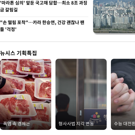
'마라톤 심의' 앞둔 국고채 담합…최소 8조 과징
금 갈림길
"손 떨림 포착"…카라 한승연, 건강 괜찮나 팬
들 '걱정'
뉴시스 기획특집
폭염 속 경제는
형사사법 지각 변동
수능 대전