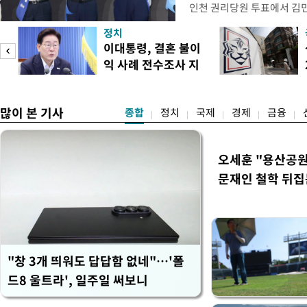
인천 권리당원 투표에서 김민
난주 첫 주말 순회경선에서 
정치
경남에서는 정청래 후보가 승
이대통령, 결혼 불이
앙당 선관위원장은 8일 제
익 사례 전수조사 지
합산 결과 김 후보가 전체 투표
시
많이 본 기사
종합
정치
국제
경제
금융
오세훈 "용산공원
문재인 철학 뒤집
"창 3개 띄워도 답답함 없네"…'폴
드8 울트라', 일주일 써보니