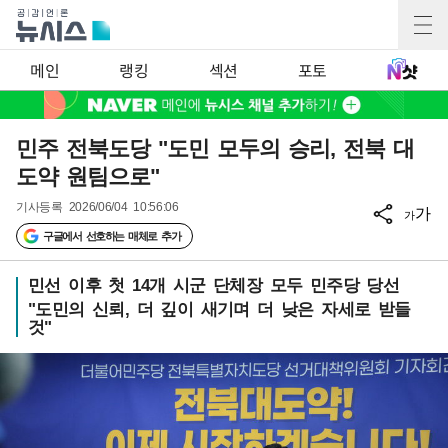
메인
랭킹
섹션
포토
민주 전북도당 "도민 모두의 승리, 전북 대
도약 원팀으로"
기사등록
2026/06/04 10:56:06
가
가
구글에서 선호하는 매체로 추가
민선 이후 첫 14개 시군 단체장 모두 민주당 당선
"도민의 신뢰, 더 깊이 새기며 더 낮은 자세로 받들
것"