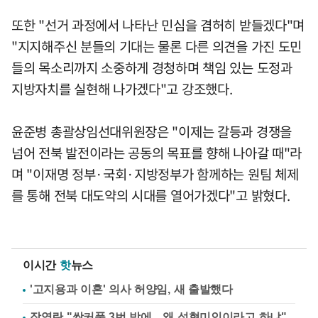
또한 "선거 과정에서 나타난 민심을 겸허히 받들겠다"며
"지지해주신 분들의 기대는 물론 다른 의견을 가진 도민
들의 목소리까지 소중하게 경청하며 책임 있는 도정과
지방자치를 실현해 나가겠다"고 강조했다.
윤준병 총괄상임선대위원장은 "이제는 갈등과 경쟁을
넘어 전북 발전이라는 공동의 목표를 향해 나아갈 때"라
며 "이재명 정부·국회·지방정부가 함께하는 원팀 체제
를 통해 전북 대도약의 시대를 열어가겠다"고 밝혔다.
이시간
핫
뉴스
'고지용과 이혼' 의사 허양임, 새 출발했다
장영란 "쌍커풀 3번 밖에…왜 성형미인이라고 하냐"