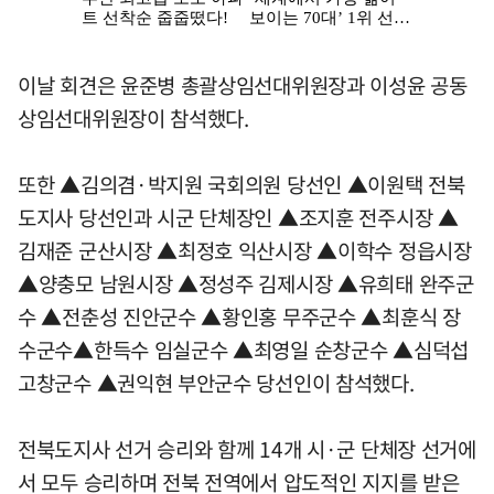
이날 회견은 윤준병 총괄상임선대위원장과 이성윤 공동
상임선대위원장이 참석했다.
또한 ▲김의겸·박지원 국회의원 당선인 ▲이원택 전북
도지사 당선인과 시군 단체장인 ▲조지훈 전주시장 ▲
김재준 군산시장 ▲최정호 익산시장 ▲이학수 정읍시장
▲양충모 남원시장 ▲정성주 김제시장 ▲유희태 완주군
수 ▲전춘성 진안군수 ▲황인홍 무주군수 ▲최훈식 장
수군수▲한득수 임실군수 ▲최영일 순창군수 ▲심덕섭
고창군수 ▲권익현 부안군수 당선인이 참석했다.
전북도지사 선거 승리와 함께 14개 시·군 단체장 선거에
서 모두 승리하며 전북 전역에서 압도적인 지지를 받은