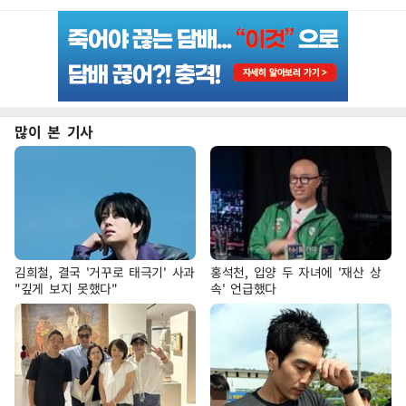
많이 본 기사
김희철, 결국 '거꾸로 태극기' 사과
홍석천, 입양 두 자녀에 '재산 상
"깊게 보지 못했다"
속' 언급했다