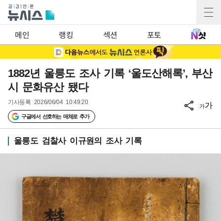
메인
랭킹
섹션
포토
1882년 울릉도 조사 기록 ‘울도산해록’, 부산
시 문화유산 됐다
기사등록
2026/06/04 10:49:20
가
가
구글에서 선호하는 매체로 추가
울릉도 검찰사 이규원의 조사 기록