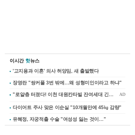
이시간
핫
뉴스
'고지용과 이혼' 의사 허양임, 새 출발했다
장영란 "쌍커풀 3번 밖에…왜 성형미인이라고 하냐"
다이어트 주사 맞은 이순실 "10개월만에 45㎏ 감량"
유혜정, 자궁적출 수술 "여성성 잃는 것이…"