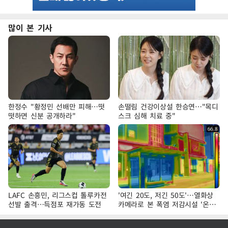
많이 본 기사
한정수 "황정민 선배만 피해…떳
손떨림 건강이상설 한승연…"목디
떳하면 신분 공개하라"
스크 심해 치료 중"
LAFC 손흥민, 리그스컵 톨루카전
'여긴 20도, 저긴 50도'…열화상
선발 출격…득점포 재가동 도전
카메라로 본 폭염 저감시설 '온도
차'