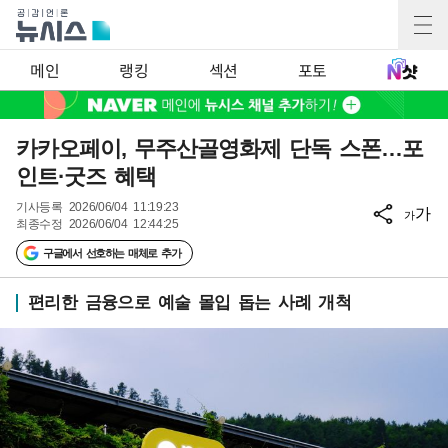
메인
랭킹
섹션
포토
카카오페이, 무주산골영화제 단독 스폰…포
인트·굿즈 혜택
기사등록
2026/06/04 11:19:23
가
가
최종수정
2026/06/04 12:44:25
구글에서 선호하는 매체로 추가
편리한 금융으로 예술 몰입 돕는 사례 개척