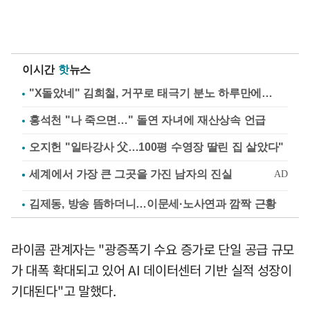
이시간
핫
뉴스
"X돌았네" 김희철, 거꾸로 태극기 분노 하루만에…
홍석천 "나 죽으면…" 돌연 자녀에 재산상속 언급
오지헌 "일타강사 父…100평 수영장 딸린 집 살았다"
김제동, 방송 뜸하더니…이문세·노사연과 깜짝 근황
라이콤 관계자는 "광증폭기 수요 증가로 단일 공급 규모
가 대폭 확대되고 있어 AI 데이터센터 기반 실적 성장이
기대된다"고 말했다.