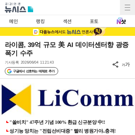
메인
랭킹
섹션
포토
라이콤, 39억 규모 美 AI 데이터센터향 광증
폭기 수주
기사등록
2026/06/04 11:21:43
가
가
구글에서 선호하는 매체로 추가