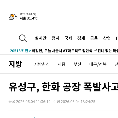
2시간 전 >
“美 이란전 무기 소진…북한과 분쟁시 주한 미군 취약해질 수
2026.08.09 (일)
서울 31.4℃
-27197초 전 >
[속보]장은수, KLPGA 제주삼다수 역전 우승…데뷔 10년
정상
-22562초 전 >
"얼마나 더웠으면"…안동 물길공원서 헤엄친 구렁이 '소
-22489초 전 >
손흥민, 68분 뛰고 2경기 침묵…LAFC, 톨루카에 1-0 승
실시간
정치
국제
경제
금융
산업
-21761초 전 >
'2경기 연속 침묵' 손흥민, 톨루카전 68분만 뛰고 슈팅 0
-20513초 전 >
이강인, 오늘 서울서 AT마드리드 입단식…'전례 없는 특
-7395초 전 >
'여긴 20도, 저긴 50도'…열화상 카메라로 본 폭염 저감시
지방
지방최신
세종
부산
대구/경북
차'
-6866초 전 >
콜롬비아 신임 우파 대통령 취임 하루만에 차량폭탄 폭발 
-460초 전 >
튀르키예 외무장관, "메카 3국 방위협정은 이란이 목표 아냐 
38분 전 >
이군이 불법 군시설 건설한 레바논 남부에서 레바논군 3명 폭
유성구, 한화 공장 폭발사
1시간 전 >
[속보]美중부 사령관, 이스라엘 긴급방문 다중화된 전선 상황
1시간 전 >
美 국방부, 켄달 전 공군장관 보안허가 취소…“에어포스원 기
론 누출”
등록 2026.06.04 11:36:19
수정 2026.06.04 13:24:25
1시간 전 >
‘축구의 신’ 아르헨티나 축구 선수 메시의 부친 지병 별세
2시간 전 >
“美 이란전 무기 소진…북한과 분쟁시 주한 미군 취약해질 수
-27197초 전 >
[속보]장은수, KLPGA 제주삼다수 역전 우승…데뷔 10년