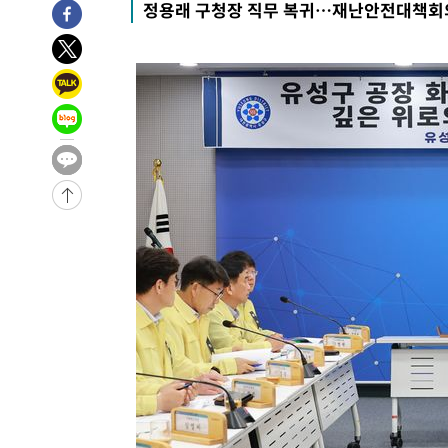
정용래 구청장 직무 복귀…재난안전대책회
정상
-22562초 전 >
"얼마나 더웠으면"…안동 물길공원서 헤엄친 구렁이 '소
-22489초 전 >
손흥민, 68분 뛰고 2경기 침묵…LAFC, 톨루카에 1-0 승
-21761초 전 >
'2경기 연속 침묵' 손흥민, 톨루카전 68분만 뛰고 슈팅 0
-20513초 전 >
이강인, 오늘 서울서 AT마드리드 입단식…'전례 없는 특
-7395초 전 >
'여긴 20도, 저긴 50도'…열화상 카메라로 본 폭염 저감시
차'
-6866초 전 >
콜롬비아 신임 우파 대통령 취임 하루만에 차량폭탄 폭발 
-460초 전 >
튀르키예 외무장관, "메카 3국 방위협정은 이란이 목표 아냐 
38분 전 >
이군이 불법 군시설 건설한 레바논 남부에서 레바논군 3명 폭
1시간 전 >
[속보]美중부 사령관, 이스라엘 긴급방문 다중화된 전선 상황
1시간 전 >
美 국방부, 켄달 전 공군장관 보안허가 취소…“에어포스원 기
론 누출”
1시간 전 >
‘축구의 신’ 아르헨티나 축구 선수 메시의 부친 지병 별세
2시간 전 >
“美 이란전 무기 소진…북한과 분쟁시 주한 미군 취약해질 수