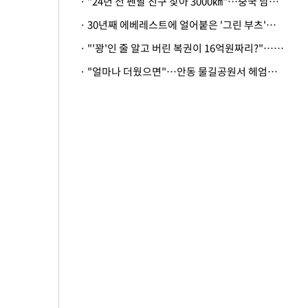
· "24년 전 펜팔 친구 찾아 3000㎞"…중국 남성 사연에 '뭉클'
· 30년째 에베레스트에 얼어붙은 '그린 부츠'…드디어 가족 품으로
· "'꽝'인 줄 알고 버린 복권이 16억원짜리?"…극적으로 되찾은 사연
· "얼마나 더웠으면"…안동 물길공원서 헤엄친 구렁이 '소동'