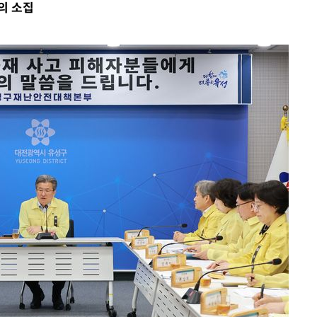
의 소집
동'
리(종합)
개
급대우'
설 '온도
사건
" 밝혀
발로 부상
 논의
밀정보, 언
 있어”