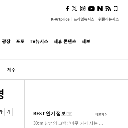
사이 해답 찾았죠"…알을
깨고 나온 '초자아'
K-Artprice
프라임뉴시스
위클리뉴시스
광장
포토
TV뉴시스
제휴 콘텐츠
제보
제주
영