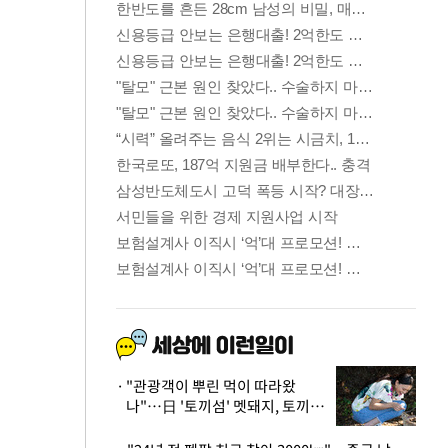
"관광객이 뿌린 먹이 따라왔
나"…日 '토끼섬' 멧돼지, 토끼까
지 사냥