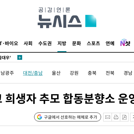
 있어”
 차에 첫
동'
리(종합)
IT·바이오
사회
수도권
지방
문화
스포츠
연예
개
급대우'
설 '온도
전남광주
대전/충남
울산
강원
충북
전북
경남
사건
" 밝혀
발로 부상
고 희생자 추모 합동분향소 운
 논의
밀정보, 언
구글에서 선호하는 매체로 추가
 있어”
 차에 첫