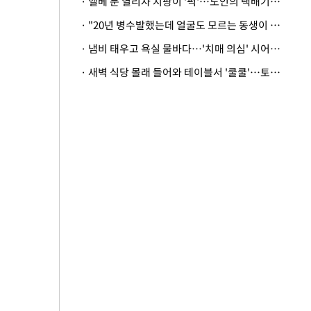
· 엘베 문 열리자 지팡이 '퍽'…노인의 택배기사 폭행 이유
· "20년 병수발했는데 얼굴도 모르는 동생이 유산 절반을"…배다른 형제 상속권 있을까
· 냄비 태우고 욕실 물바다…'치매 의심' 시어머니 검사 권유했다가 '날벼락'
· 새벽 식당 몰래 들어와 테이블서 '쿨쿨'…토사물 남기고 사라진 남성