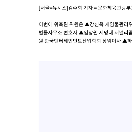
응"
5분 전 >
여자배구 이재영·이다영 자매, 아제르바이잔 투란VC 입단
[서울=뉴시스]김주희 기자 = 문화체육관광부
18분 전 >
외국인 심판 성 접대 7경기 들여다보니…한국 축구 '5승 2무'
22분 전 >
[속보]코스닥, 2.86포인트(0.36%) 내린 798.81마감
이번에 위촉된 위원은 ▲강신욱 게임물관리위
23분 전 >
[속보]코스피, 6200선 약보합…0.60% 내린 6258.77에 마쳐
법률사무소 변호사 ▲임장원 세명대 저널리즘
23분 전 >
[속보]원·달러 환율, 7.7원 내린 1416.1원 마감
원 한국엔터테인먼트산업학회 상임이사 ▲하
25분 전 >
[속보] 노원서 40.1도 관측…서울, 2018년 이후 첫 40도
1시간 전 >
[속보]종합특검, '계엄 수용공간 확보' 신용해 前교정본부장 
1시간 전 >
외신들도 주목한 韓축구 파문…"국민적 공분에 수사 재개"
1시간 전 >
11시간 압수수색에 성접대 파문까지…'쑥대밭' 된 축구협회
1시간 전 >
[속보]규제합리화위원회 부위원장에 김태유 서울대 공대 교
후임