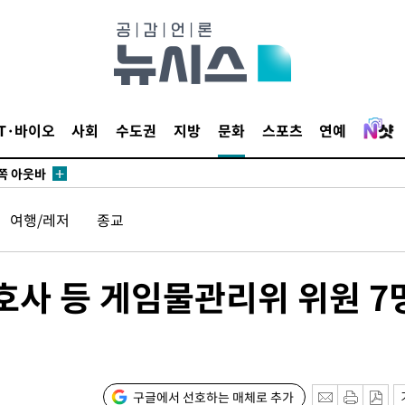
수…이병태
지(종합)
0.3만개
 4.1%로
IT·바이오
사회
수도권
지방
문화
스포츠
연예
말고 과감히
쪽 아웃바
하향
여행/레저
종교
재난지역 선
희망지 못
씨]
호사 등 게임물관리위 위원 7
 선제 대
구글에서 선호하는 매체로 추가