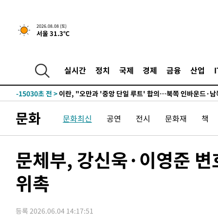
1시간 전 >
[속보]규제합리화위원회 부위원장에 김태유 서울대 공대 교
2026.08.08 (토)
서울 31.3℃
후임
-23495초 전 >
이강인, 폭염 속 AT마드리드 첫 훈련…80명 식사 대접까
-20634초 전 >
미 사업체 일자리, 7월에 2.3만개 순감하고 그 전 2개월 1
하향수정 (2보)
-20082초 전 >
[속보] 미 사업체, 일자리 7월에 2.3만 개 줄어…실업률은
실시간
정치
국제
경제
금융
산업
↓
-15945초 전 >
[속보]이 대통령 "부동산 공급 기존 사고방식 매달리지 
실천"
-15030초 전 >
이란, "오만과 '중앙 단일 루트' 합의…북쪽 인바운드·남
운드는 임시"
-6598초 전 >
"낮 기온 소폭 하락"…수도권 폭염중대경보, 폭염경보로 
문화
문화최신
공연
전시
문화재
책
-6562초 전 >
[속보]이 대통령, '호우피해' 안동·의성 관할 4개 면 특별
포
-6525초 전 >
[단독]중수청 지원 검사들, 정원 초과 시 낮은 계급 임용…
갈 수도
-4496초 전 >
낮 최고 37도 찜통더위…곳곳 소나기·강원 많은 비[내일날
문체부, 강신욱·이영준 변
-2802초 전 >
SK하이닉스, 용인·청주 팹에 54조 투자…"AI 메모리 수요
응"
5분 전 >
여자배구 이재영·이다영 자매, 아제르바이잔 투란VC 입단
위촉
18분 전 >
외국인 심판 성 접대 7경기 들여다보니…한국 축구 '5승 2무'
22분 전 >
[속보]코스닥, 2.86포인트(0.36%) 내린 798.81마감
등록 2026.06.04 14:17:51
23분 전 >
[속보]코스피, 6200선 약보합…0.60% 내린 6258.77에 마쳐