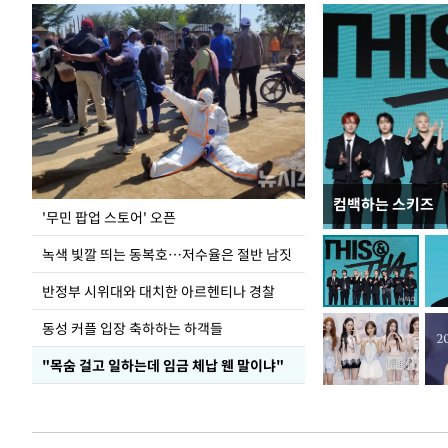
컴백하는 스키즈
지석천 뒤덮은 
'무민 팝업 스토어' 오픈
녹색 빛깔 띄는 동복호…저수율은 절반 남짓
반정부 시위대와 대치한 아르헨티나 경찰
동성 커플 입장 축하하는 하객들
"목숨 걸고 일하는데 임금 체납 웬 말이냐"