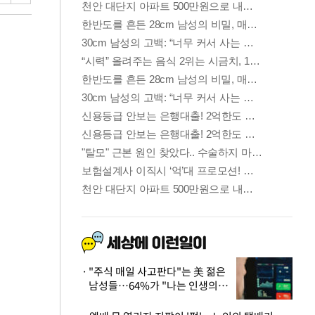
"주식 매일 사고판다"는 美 젊은
남성들…64%가 "나는 인생의
패배자“