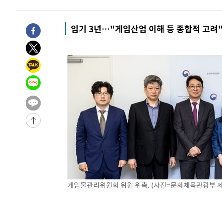
23분 전 >
[속보]원·달러 환율, 7.7원 내린 1416.1원 마감
25분 전 >
[속보] 노원서 40.1도 관측…서울, 2018년 이후 첫 40도
임기 3년…"게임산업 이해 등 종합적 고려
1시간 전 >
[속보]종합특검, '계엄 수용공간 확보' 신용해 前교정본부장 
1시간 전 >
외신들도 주목한 韓축구 파문…"국민적 공분에 수사 재개"
1시간 전 >
11시간 압수수색에 성접대 파문까지…'쑥대밭' 된 축구협회
1시간 전 >
[속보]규제합리화위원회 부위원장에 김태유 서울대 공대 교
후임
-23495초 전 >
이강인, 폭염 속 AT마드리드 첫 훈련…80명 식사 대접까
-20634초 전 >
미 사업체 일자리, 7월에 2.3만개 순감하고 그 전 2개월 1
하향수정 (2보)
-20082초 전 >
[속보] 미 사업체, 일자리 7월에 2.3만 개 줄어…실업률은
↓
-15945초 전 >
[속보]이 대통령 "부동산 공급 기존 사고방식 매달리지 
실천"
-15030초 전 >
이란, "오만과 '중앙 단일 루트' 합의…북쪽 인바운드·남
운드는 임시"
-6598초 전 >
"낮 기온 소폭 하락"…수도권 폭염중대경보, 폭염경보로 
-6562초 전 >
[속보]이 대통령, '호우피해' 안동·의성 관할 4개 면 특별
게임물관리위원회 위원 위촉. (사진=문화체육관광부 제공
포
-6525초 전 >
[단독]중수청 지원 검사들, 정원 초과 시 낮은 계급 임용…
갈 수도
-4496초 전 >
낮 최고 37도 찜통더위…곳곳 소나기·강원 많은 비[내일날
-2802초 전 >
SK하이닉스, 용인·청주 팹에 54조 투자…"AI 메모리 수요