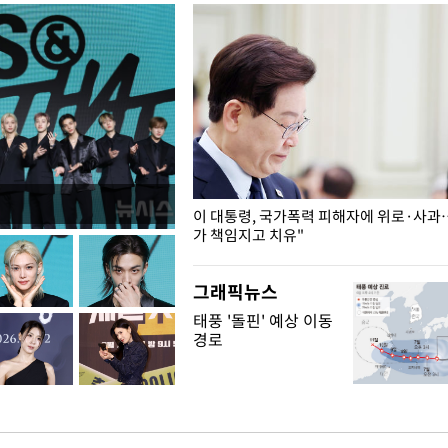
개구리밥
이 대통령, 국가폭력 피해자에 위로·사과
가 책임지고 치유"
그래픽뉴스
태풍 '돌핀' 예상 이동
경로