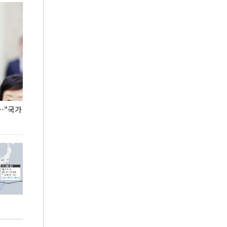
…"국가
홈플러스, 67개 점포 가오픈… 13일 정식 개장
오세훈 서울시장,
환경 점검