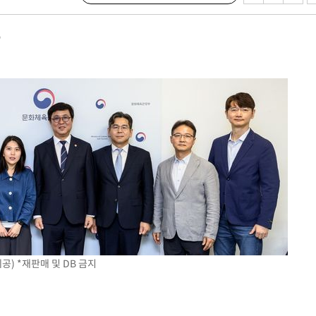
"
기소
수…이병태
지(종합)
0.3만개
 4.1%로
말고 과감히
쪽 아웃바
하향
재난지역 선
) *재판매 및 DB 금지
희망지 못
씨]
 선제 대