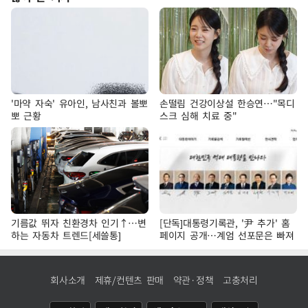
'마약 자숙' 유아인, 남사친과 볼뽀
손떨림 건강이상설 한승연…"목디
뽀 근황
스크 심해 치료 중"
기름값 뛰자 친환경차 인기↑…변
[단독]대통령기록관, '尹 추가' 홈
하는 자동차 트렌드[세쓸통]
페이지 공개…계엄 선포문은 빠져
회사소개
제휴/컨텐츠 판매
약관·정책
고충처리