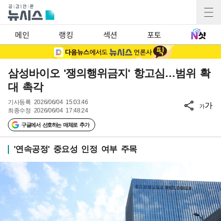
메인
랭킹
섹션
포토
삼성바이오 '쟁의행위금지' 항고심…범위 확
대 촉각
기사등록
2026/06/04 15:03:46
가
가
최종수정
2026/06/04 17:48:24
구글에서 선호하는 매체로 추가
'연속공정' 중요성 인정 여부 주목