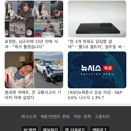
표창원, 남규리에 15년 만에 사
"창 3개 띄워도 답답함 없
과…"제가 틀렸습니다"
네"…'폴드8 울트라', 일주일 써보
니
英유명 여배우, 큰 교통사고서 기
[속보]뉴욕증시 상승 마감…S&P
아차 덕에 살았다
0.6% 나스닥 1.3%↑
회사소개
제휴/컨텐츠 판매
약관·정책
고충처리
PC화면
제보하기
앱 다운로드
맨위로↑