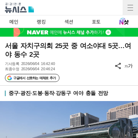
메인
랭킹
섹션
포토
서울 자치구의회 25곳 중 여소야대 5곳…여
야 동수 2곳
기사등록
2026/06/04 16:42:40
가
가
최종수정
2026/06/04 20:46:24
구글에서 선호하는 매체로 추가
중구·광진·도봉·동작·강동구 여야 충돌 전망