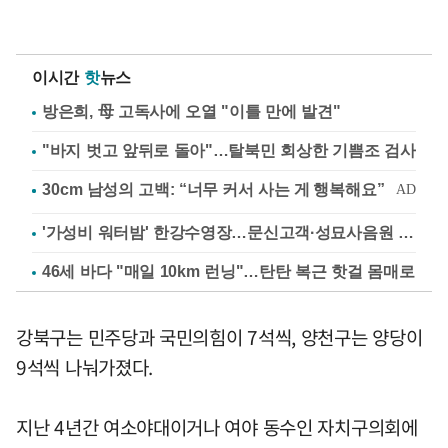
이시간
핫
뉴스
방은희, 母 고독사에 오열 "이틀 만에 발견"
"바지 벗고 앞뒤로 돌아"…탈북민 회상한 기쁨조 검사
'가성비 워터밤' 한강수영장…문신고객·성묘사음원 민원
46세 바다 "매일 10km 런닝"…탄탄 복근 핫걸 몸매로
강북구는 민주당과 국민의힘이 7석씩, 양천구는 양당이
9석씩 나눠가졌다.
지난 4년간 여소야대이거나 여야 동수인 자치구의회에