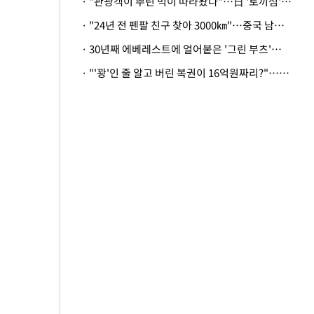
· "관광객이 뿌린 먹이 따라왔나"…日 '토끼섬' 멧돼지, 토끼까지 사냥
· "24년 전 펜팔 친구 찾아 3000㎞"…중국 남성 사연에 '뭉클'
· 30년째 에베레스트에 얼어붙은 '그린 부츠'…드디어 가족 품으로
· "'꽝'인 줄 알고 버린 복권이 16억원짜리?"…극적으로 되찾은 사연