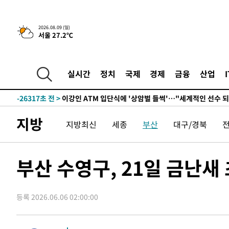
2026.08.09 (일)
서울 27.2℃
2시간 전 >
콜롬비아 신임 우파 대통령 취임 하루만에 차량폭탄 폭발 사건
-32155초 전 >
'AT마드리드 7번' 이강인, 맨시티 상대로 비공식 데뷔전
-31657초 전 >
[속보]'AT마드리드 7번' 이강인, 맨시티 상대로 비공식 
실시간
정치
국제
경제
금융
산업
-29721초 전 >
네타냐후, 트럼프의 가자 평화 2차 15개조 평화안 '거부'
-26317초 전 >
이강인 ATM 입단식에 '상암벌 들썩'…"세계적인 선수 
-25313초 전 >
태풍 돌핀, 중 저장성 타이저우시 해안에 상륙 (1보)
지방
지방최신
세종
부산
대구/경북
-22659초 전 >
AT마드리드 데뷔 앞둔 이강인, 맨시티전 선발 대신 '벤치 
-21289초 전 >
[속보]與 강원·TK 당원투표 합산 김민석 48.54%로 
44.40%
-20623초 전 >
與 강원·TK 당원투표 합산 김민석 46.01%로 승리…정
부산 수영구, 21일 금난새
44.53%
-20463초 전 >
[속보]與전대 권리당원투표…강원·경북 김민석, 대구 정
-20270초 전 >
[속보]與 당대표 경선, 경북 권리당원 투표 김민석 47.3
45.71%
등록 2026.06.06 02:00:00
-20172초 전 >
[속보]與 당대표 경선, 대구 권리당원 투표 정청래 47.8
46.35%
-19969초 전 >
[속보]與 당대표 경선, 강원 권리당원 투표 김민석 승리…5
득표
-17887초 전 >
"일본축구협회, 대한축구협회 성 접대 의혹 심판 조사"