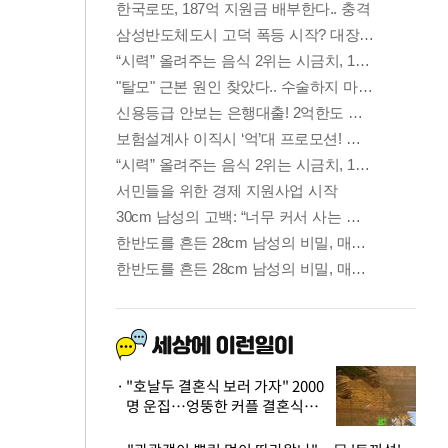
"호날두 결혼식 보러 가자" 2000
명 운집…엉뚱한 커플 결혼식에
'황당'