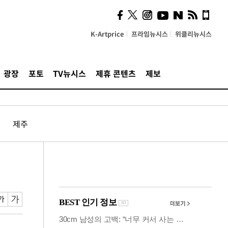
사이 해답 찾았죠"…알을
깨고 나온 '초자아'
K-Artprice
프라임뉴시스
위클리뉴시스
광장
포토
TV뉴시스
제휴 콘텐츠
제보
제주