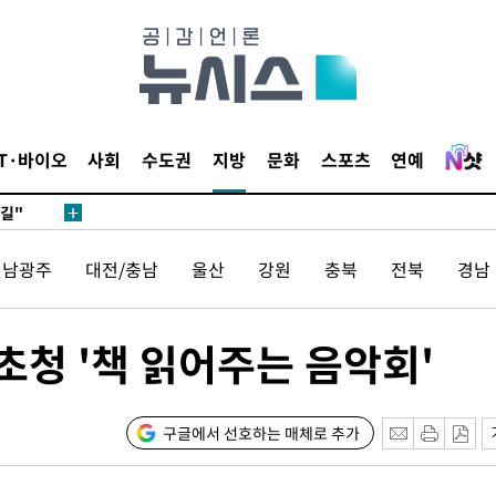
데뷔전
IT·바이오
사회
수도권
지방
문화
스포츠
연예
되길"
전남광주
대전/충남
울산
강원
충북
전북
경남
시작'
승리…정청래
청래
 초청 '책 읽어주는 음악회'
청래 승리
7%·정청래
2%·김민석
구글에서 선호하는 매체로 추가
0.30%