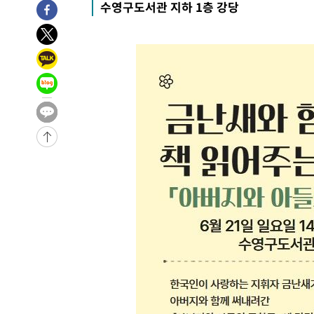
수영구도서관 지하 1층 강당
-10529초 전 >
[속보]장은수, KLPGA 제주삼다수 역전 우승…데뷔 10년
정상
-5894초 전 >
"얼마나 더웠으면"…안동 물길공원서 헤엄친 구렁이 '소동
-5821초 전 >
손흥민, 68분 뛰고 2경기 침묵…LAFC, 톨루카에 1-0 승리
-5093초 전 >
'2경기 연속 침묵' 손흥민, 톨루카전 68분만 뛰고 슈팅 0개
-3845초 전 >
이강인, 오늘 서울서 AT마드리드 입단식…'전례 없는 특급
2시간 전 >
'여긴 20도, 저긴 50도'…열화상 카메라로 본 폭염 저감시설 
2시간 전 >
콜롬비아 신임 우파 대통령 취임 하루만에 차량폭탄 폭발 사건
-32155초 전 >
'AT마드리드 7번' 이강인, 맨시티 상대로 비공식 데뷔전
-31657초 전 >
[속보]'AT마드리드 7번' 이강인, 맨시티 상대로 비공식 
-29721초 전 >
네타냐후, 트럼프의 가자 평화 2차 15개조 평화안 '거부'
-26317초 전 >
이강인 ATM 입단식에 '상암벌 들썩'…"세계적인 선수 
-25313초 전 >
태풍 돌핀, 중 저장성 타이저우시 해안에 상륙 (1보)
-22659초 전 >
AT마드리드 데뷔 앞둔 이강인, 맨시티전 선발 대신 '벤치 
-21289초 전 >
[속보]與 강원·TK 당원투표 합산 김민석 48.54%로 
44.40%
-20623초 전 >
與 강원·TK 당원투표 합산 김민석 46.01%로 승리…정
44.53%
-20463초 전 >
[속보]與전대 권리당원투표…강원·경북 김민석, 대구 정