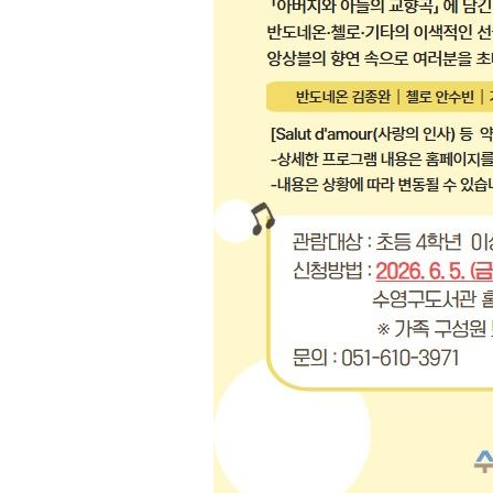
-20270초 전 >
[속보]與 당대표 경선, 경북 권리당원 투표 김민석 47.3
45.71%
-20172초 전 >
[속보]與 당대표 경선, 대구 권리당원 투표 정청래 47.8
46.35%
-19969초 전 >
[속보]與 당대표 경선, 강원 권리당원 투표 김민석 승리…5
득표
-17887초 전 >
"일본축구협회, 대한축구협회 성 접대 의혹 심판 조사"
-10529초 전 >
[속보]장은수, KLPGA 제주삼다수 역전 우승…데뷔 10년
정상
-5894초 전 >
"얼마나 더웠으면"…안동 물길공원서 헤엄친 구렁이 '소동
-5821초 전 >
손흥민, 68분 뛰고 2경기 침묵…LAFC, 톨루카에 1-0 승리
-5093초 전 >
'2경기 연속 침묵' 손흥민, 톨루카전 68분만 뛰고 슈팅 0개
-3845초 전 >
이강인, 오늘 서울서 AT마드리드 입단식…'전례 없는 특급
2시간 전 >
'여긴 20도, 저긴 50도'…열화상 카메라로 본 폭염 저감시설 
2시간 전 >
콜롬비아 신임 우파 대통령 취임 하루만에 차량폭탄 폭발 사건