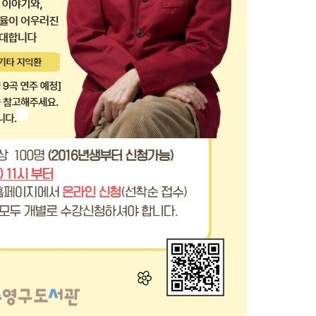
7%·정청래
2%·김민석
0.30%
 차에 첫
'
(종합)
대우'
'온도차'