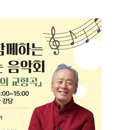
 차에 첫
'
(종합)
대우'
'온도차'
데뷔전
되길"
시작'
승리…정청래
청래
청래 승리