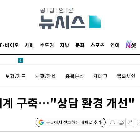
IT·바이오
사회
수도권
지방
문화
스포츠
연예
보험/카드
시황/환율
종목분석
재테크
블록체인
체계 구축…"상담 환경 개선"
구글에서 선호하는 매체로 추가