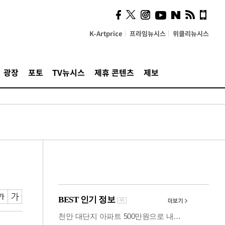
의견, 국토부·LH에 충실히
전달할 것"
K-Artprice
프라임뉴시스
위클리뉴시스
광장
포토
TV뉴시스
제휴 콘텐츠
제보