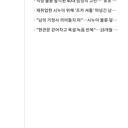
· 직장 불륜 발각된 40대 남성의 고민…"유포 동료 명예훼손·협박죄 고소 가능할까"
· 재취업한 시누이 위해 '조카 셔틀' 떠넘긴 남편…아내 "난 못한다"
· "남의 가정사 끼어들지 마"…시누이 불륜 덮으려는 남편에 억울한 아내
· "현관문 걷어차고 욕설 녹음 반복"…18개월 아기 키우는 집 뒤흔든 '앞집의 비극'