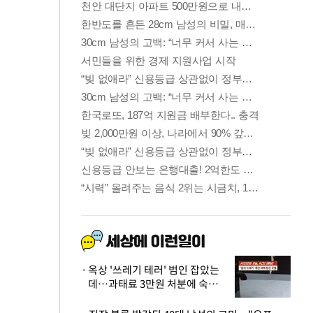
옥상 '쓰레기 테러' 범인 잡았는
데…과태료 3만원 처분에 숙박업
주 허탈