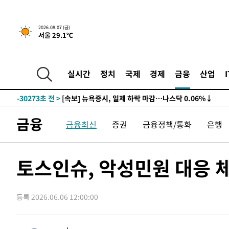
2026.08.07 (금)
서울 29.1℃
실시간
정치
국제
경제
금융
산업
-30273초 전 >
[속보] 뉴욕증시, 일제 하락 마감…나스닥 0.06%↓
금융
금융최신
증권
금융정책/통화
은행
토스인슈, 악성민원 대응 
등록 2026.06.06 12:00:00