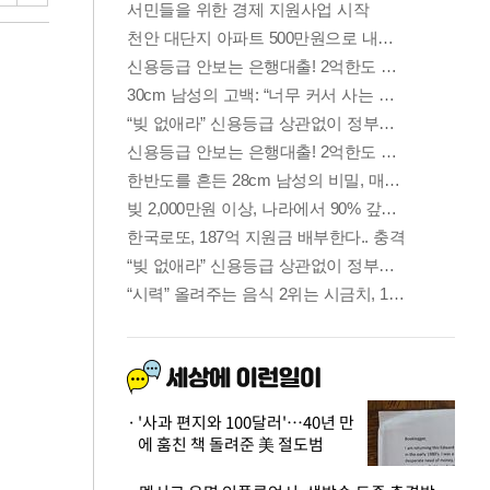
'사과 편지와 100달러'…40년 만
에 훔친 책 돌려준 美 절도범