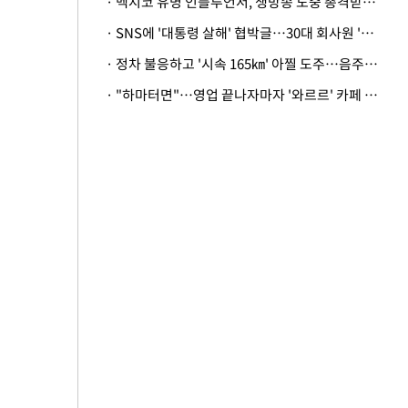
· 멕시코 유명 인플루언서, 생방송 도중 총격받아 사망
· SNS에 '대통령 살해' 협박글…30대 회사원 '불구속 송치'
· 정차 불응하고 '시속 165㎞' 아찔 도주…음주운전자 체포
· "하마터면"…영업 끝나자마자 '와르르' 카페 테라스 덮친 대리석 외벽