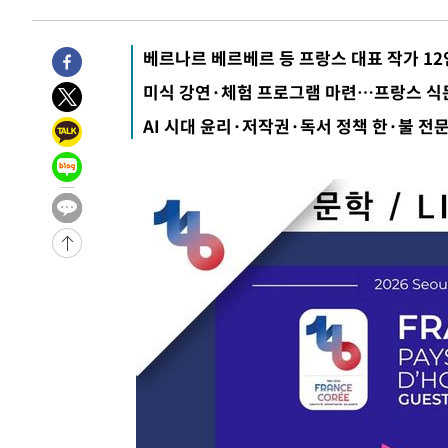
1시간 전 >
[속보]경찰, '홍명보 선임 논란' 대한축구협회·축구회관 등 
-20925초 전 >
[속보]합참 "北 발사체는 단거리탄도미사일…감시·경계
베르나르 베르베르 등 프랑스 대표 작가 12
화"
-20673초 전 >
日방위성, 北이 동해로 쏜 발사체는 탄도미사일 가능성
미식 강연·체험 프로그램 마련…프랑스 식
-19103초 전 >
[속보] SKT, 에이닷 서비스 장애 발생…"원인 파악 중"
AI 시대 윤리·저작권·독서 정책 한·불 전
-18509초 전 >
[속보]합참 "북, 동해상으로 미상 발사체 발사"
-17905초 전 >
'낮 최고 39도' 불볕더위…한밤 열대야도 계속[내일날씨]
-17864초 전 >
[속보]7~9일 프로야구 3연전도 폭염 취소…11일 재개
-17526초 전 >
"韓 외환시장 개입 관측 배경엔 美의 대한국 무역적자 있
-17353초 전 >
'월드컵 탈락 후폭풍' 축구협회…초유의 압수수색에 '충격
-17193초 전 >
서울 낮 37.9도, 올여름 최고치 경신…영등포 순간 '40도
-16755초 전 >
[속보]종합특검, 대검 추가 압수수색…내란 중요임무종사
-12850초 전 >
[속보]코스닥, 800p 회복…0.26% 오른 801.67 마감
-12780초 전 >
[속보]코스피, 301.88포인트(4.58%) 내린 6296.38 마
-12645초 전 >
[속보]원·달러 환율, 0.7원 내린 1423.8원 마감
-10244초 전 >
"여기 떨어졌다"…다누리, 스페이스X 로켓 달 충돌 흔적
-7289초 전 >
손흥민, 5경기 연속골 실패…LAFC는 승부차기 끝 과달라