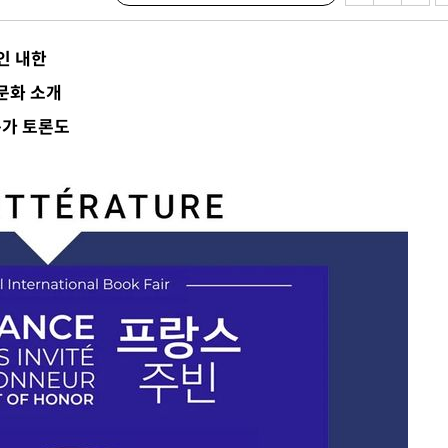
압수수색
태세 강
인 내한
문화 소개
문가 토론도
어"
·당황'
'
 혐의
감
 포착
하라 격파