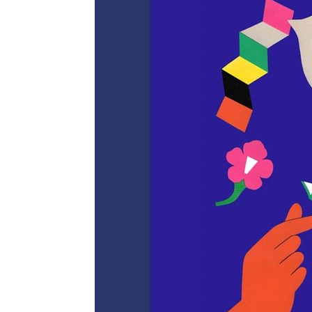
1분 전 >
내일까지 39도 '펄펄'…기상청 "태풍 지나며 폭염 잠시 꺾인다"
7분 전 >
트럼프, 한국계 진보 주지사 후보 맹공…"공산주의가 최대 위협
8분 전 >
"美간섭에 합의 지연"…트럼프, '이란 호르무즈 통제권' 수용
1시간 전 >
[속보]산업장관 "李정부, 원전 반대 안해…안정 전력 위해 불
1시간 전 >
[속보]경찰, '홍명보 선임 논란' 대한축구협회·축구회관 등 