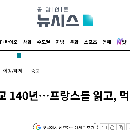
어"
·당황'
IT·바이오
사회
수도권
지방
문화
스포츠
연예
'
 혐의
여행/레저
종교
감
 포착
교 140년…프랑스를 읽고, 먹
하라 격파
"
할까
구글에서 선호하는 매체로 추가
가피"