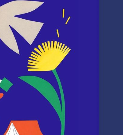
"
할까
가피"
압수수색