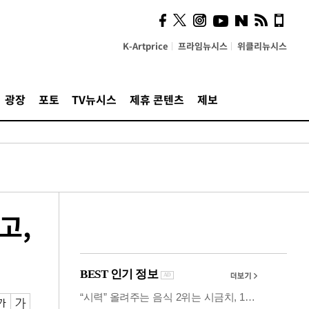
의견, 국토부·LH에 충실히
전달할 것"
K-Artprice
프라임뉴시스
위클리뉴시스
광장
포토
TV뉴시스
제휴 콘텐츠
제보
고,