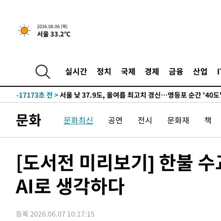
-18489초 전 >
[속보]합참 "북, 동해상으로 미상 발사체 발사"
-17885초 전 >
'낮 최고 39도' 불볕더위…한밤 열대야도 계속[내일날씨]
2026.08.06 (목)
서울 33.2℃
-17844초 전 >
[속보]7~9일 프로야구 3연전도 폭염 취소…11일 재개
-17506초 전 >
"韓 외환시장 개입 관측 배경엔 美의 대한국 무역적자 있
-17333초 전 >
'월드컵 탈락 후폭풍' 축구협회…초유의 압수수색에 '충격
실시간
정치
국제
경제
금융
산업
-17173초 전 >
서울 낮 37.9도, 올여름 최고치 경신…영등포 순간 '40도
-16735초 전 >
[속보]종합특검, 대검 추가 압수수색…내란 중요임무종사
-12830초 전 >
[속보]코스닥, 800p 회복…0.26% 오른 801.67 마감
문화
문화최신
공연
전시
문화재
책
-12760초 전 >
[속보]코스피, 301.88포인트(4.58%) 내린 6296.38 마
-12625초 전 >
[속보]원·달러 환율, 0.7원 내린 1423.8원 마감
-10224초 전 >
"여기 떨어졌다"…다누리, 스페이스X 로켓 달 충돌 흔적
[도서전 미리보기] 한불 수
-7269초 전 >
손흥민, 5경기 연속골 실패…LAFC는 승부차기 끝 과달라
AI로 생각하다
2분 전 >
내일까지 39도 '펄펄'…기상청 "태풍 지나며 폭염 잠시 꺾인다"
8분 전 >
트럼프, 한국계 진보 주지사 후보 맹공…"공산주의가 최대 위협
8분 전 >
"美간섭에 합의 지연"…트럼프, '이란 호르무즈 통제권' 수용
등록 2026.06.07 10:17:15
1시간 전 >
[속보]산업장관 "李정부, 원전 반대 안해…안정 전력 위해 불