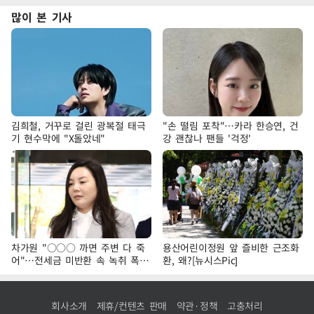
많이 본 기사
김희철, 거꾸로 걸린 광복절 태극
"손 떨림 포착"…카라 한승연, 건
기 현수막에 "X돌았네"
강 괜찮나 팬들 '걱정'
차가원 "○○○ 까면 주변 다 죽
용산어린이정원 앞 즐비한 근조화
어"…전세금 미반환 속 녹취 폭로
환, 왜?[뉴시스Pic]
파장
회사소개
제휴/컨텐츠 판매
약관·정책
고충처리