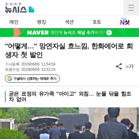
메인
랭킹
섹션
포토
"어떻게…" 망연자실 흐느낌, 한화에어로 희
생자 첫 발인
기사등록
2026/06/06 11:54:56
가
가
최종수정
2026/06/06 12:32:24
구글에서 선호하는 매체로 추가
굳은 표정의 유가족 "아이고" 외침… 눈물 닦을 힘조
차 없어