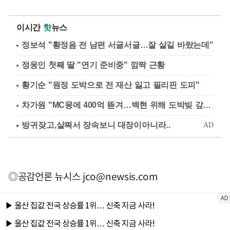
이시간
핫
뉴스
정보석 "황정음 전 남편 서글서글…잘 살길 바랐는데"
정웅인 첫째 딸 "연기 준비중" 깜짝 근황
황기순 "원정 도박으로 전 재산 잃고 필리핀 도피"
차가원 "MC몽에 400억 뜯겨…백현 위해 도박빚 갚아줘"
◎공감언론 뉴시스
jco@newsis.com