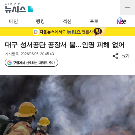
메인
랭킹
섹션
포토
대구 성서공단 공장서 불…인명 피해 없어
기사등록
2026/06/06 20:45:43
가
가
구글에서 선호하는 매체로 추가