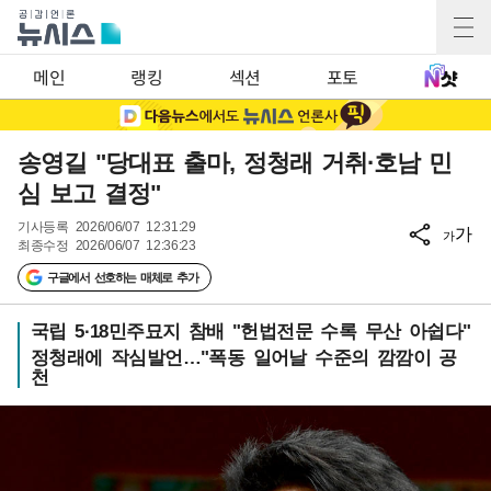
메인
랭킹
섹션
포토
송영길 "당대표 출마, 정청래 거취·호남 민
심 보고 결정"
기사등록
2026/06/07 12:31:29
가
가
최종수정
2026/06/07 12:36:23
구글에서 선호하는 매체로 추가
국립 5·18민주묘지 참배 "헌법전문 수록 무산 아쉽다"
정청래에 작심발언…"폭동 일어날 수준의 깜깜이 공
천