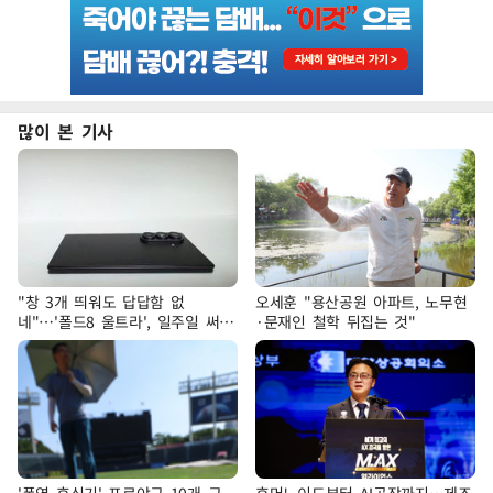
많이 본 기사
"창 3개 띄워도 답답함 없
오세훈 "용산공원 아파트, 노무현
네"…'폴드8 울트라', 일주일 써보
·문재인 철학 뒤집는 것"
니
'폭염 휴식기' 프로야구 10개 구
휴머노이드부터 AI공장까지…제조