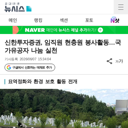
메인
랭킹
섹션
포토
신한투자증권, 임직원 현충원 봉사활동…국
가유공자 나눔 실천
기사등록
2026/06/07 15:34:04
가
가
구글에서 선호하는 매체로 추가
묘역정화와 환경 보호 활동 전개