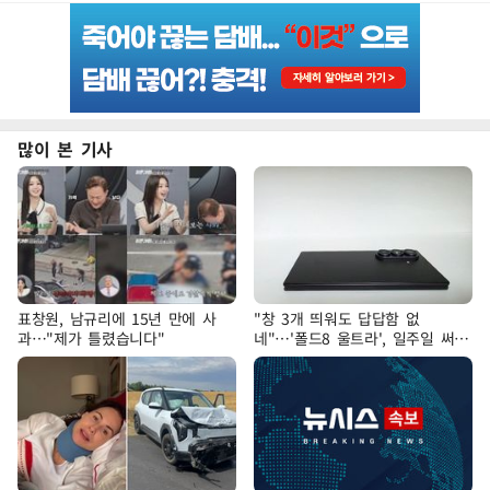
많이 본 기사
표창원, 남규리에 15년 만에 사
"창 3개 띄워도 답답함 없
과…"제가 틀렸습니다"
네"…'폴드8 울트라', 일주일 써보
니