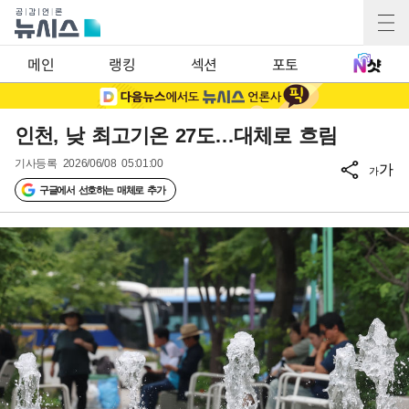
메인
랭킹
섹션
포토
인천, 낮 최고기온 27도…대체로 흐림
기사등록
2026/06/08 05:01:00
가
가
구글에서 선호하는 매체로 추가