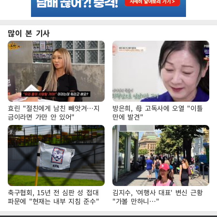
많이 본 기사
효린 "절친에게 남친 빼앗겨…지
방은희, 母 고독사에 오열 "이틀
금이라면 가만 안 있어"
만에 발견"
축구협회, 15년 전 심판 성 접대
김지수, '여행사 대표' 변신 근황
파문에 "현재는 내부 지침 준수"
"가볼 만하니…"