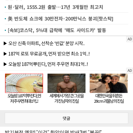
원·달러, 1555.2원 출발…17년 3개월만 최고치
美 반도체 쇼크에 30만전자·200만닉스 붕괴[핫스탁]
[속보]코스닥, 5%대 급락에 '매도 사이드카' 발동
댓글