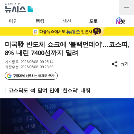
메인
랭킹
섹션
포토
미국發 반도체 쇼크에 '블랙먼데이'…코스피,
8% 내린 7400선까지 밀려
기사등록
2026/06/08 09:25:14
가
가
최종수정
2026/06/08 09:28:39
구글에서 선호하는 매체로 추가
코스닥도 석 달여 만에 '천스닥' 내줘