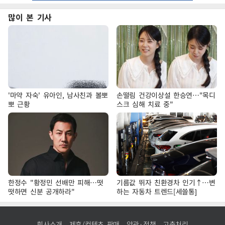
많이 본 기사
'마약 자숙' 유아인, 남사친과 볼뽀
손떨림 건강이상설 한승연…"목디
뽀 근황
스크 심해 치료 중"
한정수 "황정민 선배만 피해…떳
기름값 뛰자 친환경차 인기↑…변
떳하면 신분 공개하라"
하는 자동차 트렌드[세쓸통]
회사소개
제휴/컨텐츠 판매
약관·정책
고충처리