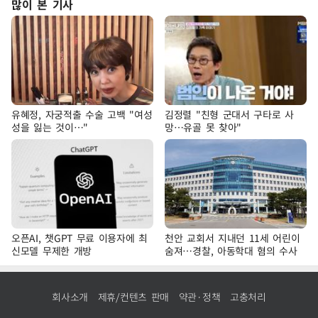
많이 본 기사
유혜정, 자궁적출 수술 고백 "여성
김정렬 "친형 군대서 구타로 사
성을 잃는 것이…"
망…유골 못 찾아"
오픈AI, 챗GPT 무료 이용자에 최
천안 교회서 지내던 11세 어린이
신모델 무제한 개방
숨져…경찰, 아동학대 혐의 수사
회사소개
제휴/컨텐츠 판매
약관·정책
고충처리