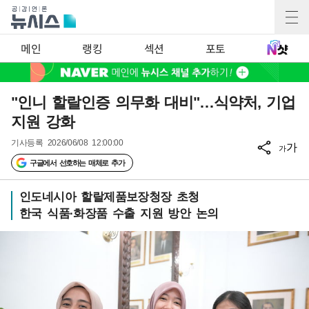
메인
랭킹
섹션
포토
"인니 할랄인증 의무화 대비"…식약처, 기업
지원 강화
기사등록
2026/06/08 12:00:00
가
가
구글에서 선호하는 매체로 추가
인도네시아 할랄제품보장청장 초청
한국 식품·화장품 수출 지원 방안 논의