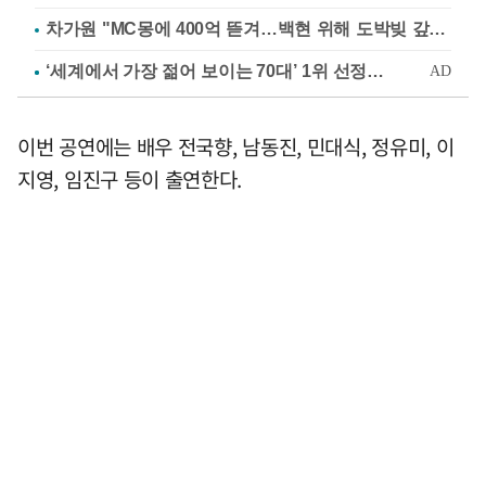
차가원 "MC몽에 400억 뜯겨…백현 위해 도박빚 갚아줘"
이번 공연에는 배우 전국향, 남동진, 민대식, 정유미, 이
지영, 임진구 등이 출연한다.