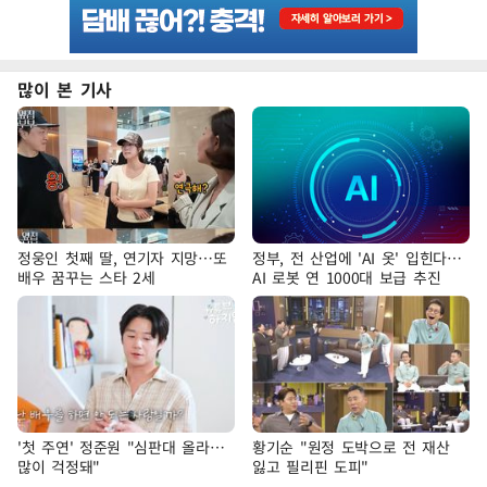
많이 본 기사
정웅인 첫째 딸, 연기자 지망…또
정부, 전 산업에 'AI 옷' 입힌다…
배우 꿈꾸는 스타 2세
AI 로봇 연 1000대 보급 추진
'첫 주연' 정준원 "심판대 올라…
황기순 "원정 도박으로 전 재산
많이 걱정돼"
잃고 필리핀 도피"