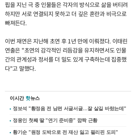
핍을 지닌 극 중 인물들은 각자의 방식으로 삶을 버티려
하지만 서로 연결되지 못하고 더 깊은 혼란과 비극으로
빠져든다.
이번 재연은 지난해 초연 후 1년 만에 이뤄졌다. 이태린
연출은 "초연의 감각적인 리듬감을 유지하면서도 인물
간의 관계성과 정서를 더 밀도 있게 구축하는데 집중했
다"고 말했다.
이시간
핫
뉴스
정보석 "황정음 전 남편 서글서글…잘 살길 바랐는데"
정웅인 첫째 딸 "연기 준비중" 깜짝 근황
황기순 "원정 도박으로 전 재산 잃고 필리핀 도피"