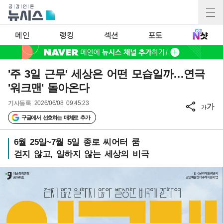
메인
랭킹
섹션
포토
'주 3일 근무' 세상은 어떤 모습일까…연극
'워크맨' 돌아온다
기사등록
2026/06/08 09:45:23
가
가
구글에서 선호하는 매체로 추가
6월 25일~7월 5일 종로 씨어터 쿰
걷지 않고, 일하지 않는 세상의 비극