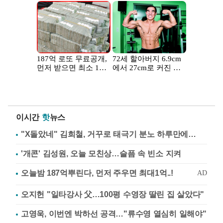
이시간
핫
뉴스
"X돌았네" 김희철, 거꾸로 태극기 분노 하루만에…
'개콘' 김성원, 오늘 모친상…슬픔 속 빈소 지켜
오지헌 "일타강사 父…100평 수영장 딸린 집 살았다"
고영욱, 이번엔 박하선 공격…"류수영 열심히 일해야"