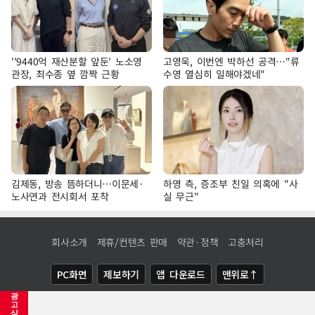
''9440억 재산분할 앞둔' 노소영
고영욱, 이번엔 박하선 공격…"류
관장, 최수종 옆 깜짝 근황
수영 열심히 일해야겠네"
김제동, 방송 뜸하더니…이문세·
하영 측, 증조부 친일 의혹에 "사
노사연과 전시회서 포착
실 무근"
회사소개
제휴/컨텐츠 판매
약관·정책
고충처리
PC화면
제보하기
앱 다운로드
맨위로↑
광
COPYRIGHTⓒ
NEWSIS
ALL RIGHTS RESERVED.
고
삭