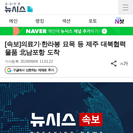
메인
랭킹
섹션
포토
[속보]의료기·한라봉 묘목 등 제주 대북협력
물품 北남포항 도착
기사등록
2026/06/08 11:01:22
가
가
구글에서 선호하는 매체로 추가