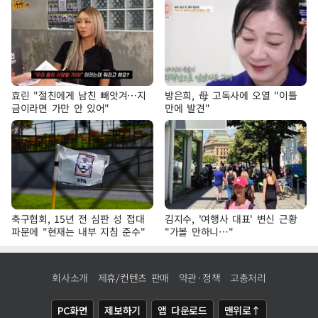
효린 "절친에게 남친 빼앗겨…지
방은희, 母 고독사에 오열 "이틀
금이라면 가만 안 있어"
만에 발견"
축구협회, 15년 전 심판 성 접대
김지수, '여행사 대표' 변신 근황
파문에 "현재는 내부 지침 준수"
"가볼 만하니…"
회사소개
제휴/컨텐츠 판매
약관·정책
고충처리
PC화면
제보하기
앱 다운로드
맨위로↑