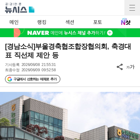
메인
랭킹
섹션
포토
[경남소식]부울경축협조합장협의회, 축경대
표 직선제 제안 등
기사등록
2026/06/08 21:55:31
가
가
최종수정
2026/06/09 09:52:58
구글에서 선호하는 매체로 추가