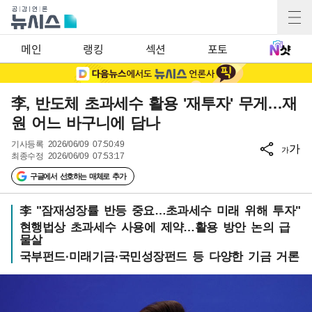
메인
랭킹
섹션
포토
李, 반도체 초과세수 활용 '재투자' 무게…재
원 어느 바구니에 담나
기사등록
2026/06/09 07:50:49
가
가
최종수정
2026/06/09 07:53:17
구글에서 선호하는 매체로 추가
李 "잠재성장률 반등 중요…초과세수 미래 위해 투자"
현행법상 초과세수 사용에 제약…활용 방안 논의 급
물살
국부펀드·미래기금·국민성장펀드 등 다양한 기금 거론