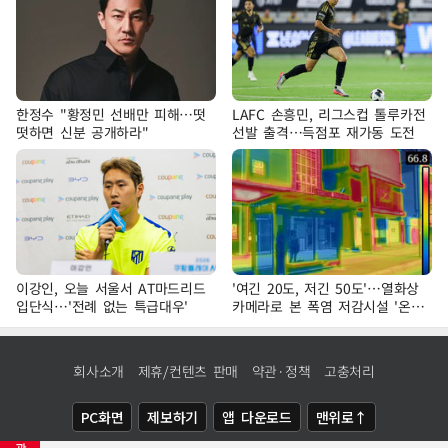
한정수 "황정민 선배만 피해…떳
LAFC 손흥민, 리그스컵 톨루카전
떳하면 신분 공개하라"
선발 출격…득점포 재가동 도전
이강인, 오늘 서울서 AT마드리드
'여긴 20도, 저긴 50도'…열화상
입단식…'전례 없는 특급대우'
카메라로 본 폭염 저감시설 '온도
차'
회사소개
제휴/컨텐츠 판매
약관·정책
고충처리
PC화면
제보하기
앱 다운로드
맨위로↑