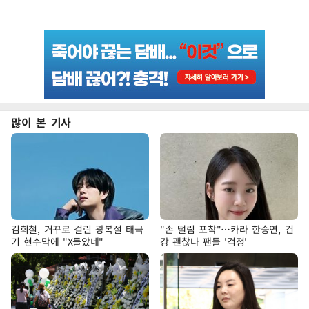
많이 본 기사
김희철, 거꾸로 걸린 광복절 태극
"손 떨림 포착"…카라 한승연, 건
기 현수막에 "X돌았네"
강 괜찮나 팬들 '걱정'