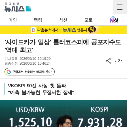
메인
랭킹
섹션
포토
'사이드카가 일상' 롤러코스피에 공포지수도
'역대 최고'
기사등록
2026/06/10 10:19:29
가
가
최종수정
2026/06/10 10:46:24
구글에서 선호하는 매체로 추가
VKOSPI 90선 사상 첫 돌파
"예측 불가능한 무질서한 장세"