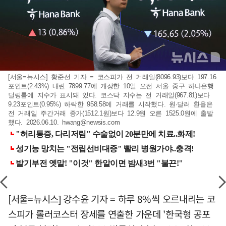
[서울=뉴시스] 황준선 기자 = 코스피가 전 거래일(8096.93)보다 197.16
포인트(2.43%) 내린 7899.77에 개장한 10일 오전 서울 중구 하나은행
딜링룸에 지수가 표시돼 있다. 코스닥 지수는 전 거래일(967.81)보다
9.23포인트(0.95%) 하락한 958.58에 거래를 시작했다. 원·달러 환율은
전 거래일 주간거래 종가(1512.1원)보다 12.9원 오른 1525.0원에 출발
했다. 2026.06.10.
hwang@newsis.com
[서울=뉴시스] 강수윤 기자 = 하루 8%씩 오르내리는 코
스피가 롤러코스터 장세를 연출한 가운데 '한국형 공포