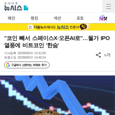
메인
랭킹
섹션
포토
"코인 빼서 스페이스X·오픈AI로"…월가 IPO
열풍에 비트코인 '한숨'
기사등록
2026/06/10 14:31:00
가
가
최종수정
2026/06/10 14:46:24
구글에서 선호하는 매체로 추가