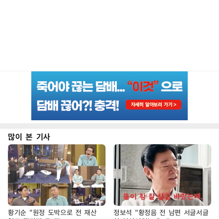
많이 본 기사
황기순 "원정 도박으로 전 재산
정보석 "황정음 전 남편 서글서글