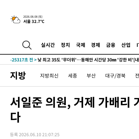
2026.08.08 (토)
서울 32.7℃
5시간 전 >
[속보]뉴욕증시 상승 마감…S&P 0.6% 나스닥 1.3%↑
-32074초 전 >
[속보]與 대표 경선 제주·인천 당원투표…金 47.75%·
42.08%·宋 10.17%
-31608초 전 >
이강인 "아틀레티코 이적 기뻐…등번호 7번 의미보단 팀 
실시간
정치
국제
경제
금융
산업
것"
-31543초 전 >
[속보]與 당대표 경선, 제주·인천 권리당원 투표 김민석 
-25317초 전 >
낮 최고 35도 '무더위'…동해안 시간당 30㎜ '강한 비'[
-24587초 전 >
[속보]이강인 "감독님이 원하는 마음 느꼈고, 많은 트로피
지방
지방최신
세종
부산
대구/경북
틀레티코 이적"
-24369초 전 >
수도권 40도 육박 '펄펄'…동해안 일부 지역엔 호의주의
-23338초 전 >
온열질환 사망자 3명 늘어…누적 환자 3000명 돌파
-17283초 전 >
강릉에 시간당 81.4㎜ 물폭탄…도로 잠기고 담벼락 붕괴
서일준 의원, 거제 가배리
-13390초 전 >
백운산서 80년근 천종산삼 9뿌리 발견…감정가 1.3억원
다
-11100초 전 >
선재도서 해루질 나섰다 실종 60대, 닷새 만에 숨진 채 발
-8634초 전 >
남자 농구, 나고야 아시안게임서 '홈팀' 일본과 한일전
-8010초 전 >
여수 오동도 해상서 모터보트 전복…1명 사망·1명 실종
등록 2026.06.10 21:07:25
-4237초 전 >
극한폭염 한풀 꺾이지만…'낮 최고 35도' 무더위, 열대야 