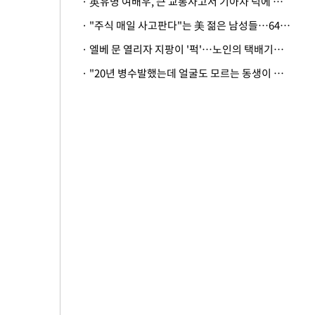
· 英유명 여배우, 큰 교통사고서 기아차 덕에 살았다
· "주식 매일 사고판다"는 美 젊은 남성들…64%가 "나는 인생의 패배자“
· 엘베 문 열리자 지팡이 '퍽'…노인의 택배기사 폭행 이유
· "20년 병수발했는데 얼굴도 모르는 동생이 유산 절반을"…배다른 형제 상속권 있을까