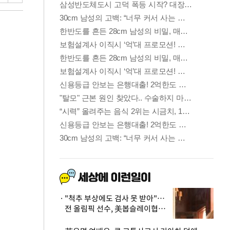
"척추 부상에도 검사 못 받아"…
전 올림픽 선수, 美봅슬레이협회
상대 소송