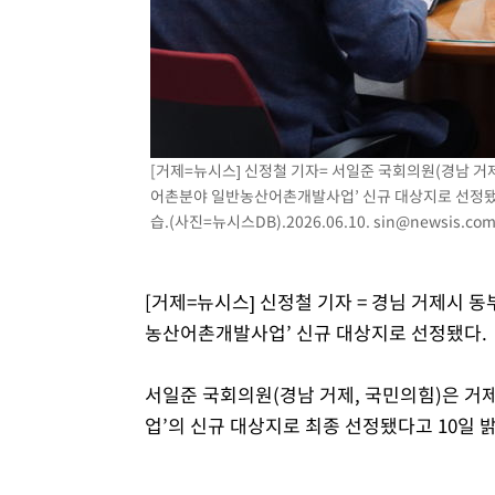
-4237초 전 >
극한폭염 한풀 꺾이지만…'낮 최고 35도' 무더위, 열대야 
주 날씨]
-1255초 전 >
축구협회 "압수수색·성접대 논란 사과…쇄신의 기회로 삼
3분 전 >
[속보]'압수수색·성접대 논란' 축구협회 "실망과 걱정 안겨드려
3시간 전 >
'최고 37도' 폭염 지속…강원동해안 최대 150㎜ 비
5시간 전 >
[속보]뉴욕증시 상승 마감…S&P 0.6% 나스닥 1.3%↑
[거제=뉴시스] 신정철 기자= 서일준 국회의원(경남 거
어촌분야 일반농산어촌개발사업’ 신규 대상지로 선정됐다
습.(사진=뉴시스DB).2026.06.10.
sin@newsis.co
[거제=뉴시스] 신정철 기자 = 경님 거제시 
농산어촌개발사업’ 신규 대상지로 선정됐다.
서일준 국회의원(경남 거제, 국민의힘)은 거
업’의 신규 대상지로 최종 선정됐다고 10일 