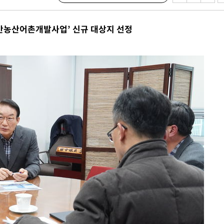
겠다"
 죄송"
일반농산어촌개발사업’ 신규 대상지 선정
鄭
위해 뛸
승리
내일날씨]
 원해 아
보
견