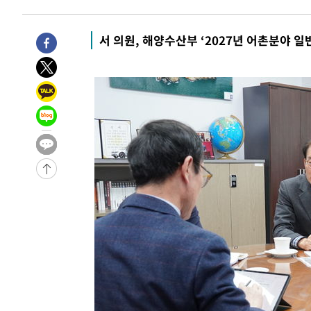
주 날씨]
-1255초 전 >
축구협회 "압수수색·성접대 논란 사과…쇄신의 기회로 삼
3분 전 >
[속보]'압수수색·성접대 논란' 축구협회 "실망과 걱정 안겨드려
서 의원, 해양수산부 ‘2027년 어촌분야 
3시간 전 >
'최고 37도' 폭염 지속…강원동해안 최대 150㎜ 비
5시간 전 >
[속보]뉴욕증시 상승 마감…S&P 0.6% 나스닥 1.3%↑
-32074초 전 >
[속보]與 대표 경선 제주·인천 당원투표…金 47.75%·
42.08%·宋 10.17%
-31608초 전 >
이강인 "아틀레티코 이적 기뻐…등번호 7번 의미보단 팀 
것"
-31543초 전 >
[속보]與 당대표 경선, 제주·인천 권리당원 투표 김민석 
-25317초 전 >
낮 최고 35도 '무더위'…동해안 시간당 30㎜ '강한 비'[
-24587초 전 >
[속보]이강인 "감독님이 원하는 마음 느꼈고, 많은 트로피
틀레티코 이적"
-24369초 전 >
수도권 40도 육박 '펄펄'…동해안 일부 지역엔 호의주의
-23338초 전 >
온열질환 사망자 3명 늘어…누적 환자 3000명 돌파
-17283초 전 >
강릉에 시간당 81.4㎜ 물폭탄…도로 잠기고 담벼락 붕괴
-13390초 전 >
백운산서 80년근 천종산삼 9뿌리 발견…감정가 1.3억원
-11100초 전 >
선재도서 해루질 나섰다 실종 60대, 닷새 만에 숨진 채 발
-8634초 전 >
남자 농구, 나고야 아시안게임서 '홈팀' 일본과 한일전
-8010초 전 >
여수 오동도 해상서 모터보트 전복…1명 사망·1명 실종