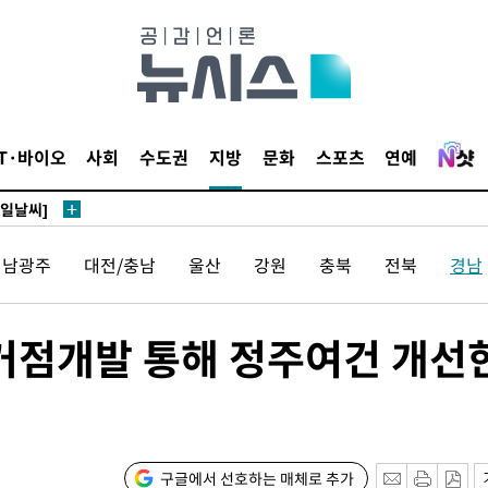
鄭
위해 뛸
IT·바이오
사회
수도권
지방
문화
스포츠
연예
승리
내일날씨]
 원해 아
전남광주
대전/충남
울산
강원
충북
전북
경남
보
 거점개발 통해 정주여건 개선
견
구글에서 선호하는 매체로 추가
계속[다음