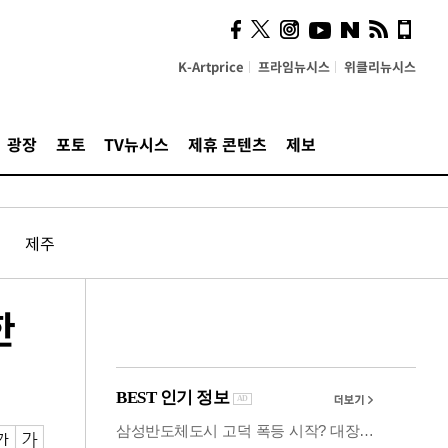
사이 해답 찾았죠"…알을
깨고 나온 '초자아'
K-Artprice
프라임뉴시스
위클리뉴시스
광장
포토
TV뉴시스
제휴 콘텐츠
제보
제주
한