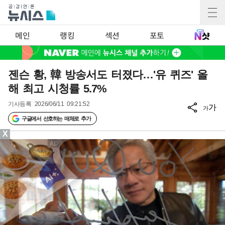
메인
랭킹
섹션
포토
젠슨 황, 韓 방송서도 터졌다…'유 퀴즈' 올
해 최고 시청률 5.7%
기사등록
2026/06/11 09:21:52
가
가
구글에서 선호하는 매체로 추가
X