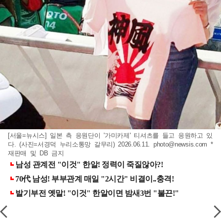
[서울=뉴시스] 일본 측 응원단이 '가미카제' 티셔츠를 들고 응원하고 있
다. (사진=서경덕 누리소통망 갈무리) 2026.06.11.
photo@newsis.com
*
재판매 및 DB 금지