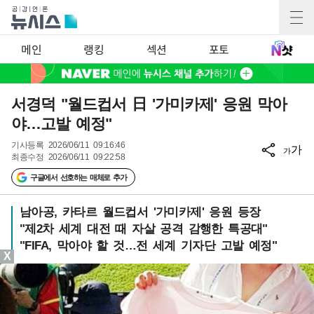
메인
랭킹
섹션
포토
서경덕 "월드컵서 日 '가미카제' 응원 막아
야…고발 예정"
기사등록
2026/06/11 09:16:46
가
가
최종수정
2026/06/11 09:22:58
구글에서 선호하는 매체로 추가
남아공, 카타르 월드컵서 '가미카제' 응원 등장
"제2차 세계 대전 때 자살 공격 감행한 특공대"
"FIFA, 막아야 할 것…전 세계 기자단 고발 예정"
X