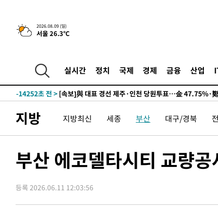
2026.08.09 (일)
10시간 전 >
[속보]뉴욕증시 상승 마감…S&P 0.6% 나스닥 1.3%↑
서울 26.3℃
-23970초 전 >
이란 "호르무즈 재개방 합의 근접…美 배상 선행돼야"
-15017초 전 >
[속보]與최고위원 제주·인천 순회경선…박선원·최민희
한민수·김용 순
실시간
정치
국제
경제
금융
산업
-14970초 전 >
[속보]김민석, 與 전대 당원투표 누적 득표율 45.42%로 
청래 44.56%
-14252초 전 >
[속보]與 대표 경선 제주·인천 당원투표…金 47.75%·
42.08%·宋 10.17%
-13786초 전 >
이강인 "아틀레티코 이적 기뻐…등번호 7번 의미보단 팀 
것"
-13721초 전 >
[속보]與 당대표 경선, 제주·인천 권리당원 투표 김민석 
지방
지방최신
세종
부산
대구/경북
-7495초 전 >
낮 최고 35도 '무더위'…동해안 시간당 30㎜ '강한 비'[내
-6765초 전 >
[속보]이강인 "감독님이 원하는 마음 느꼈고, 많은 트로피 
레티코 이적"
부산 에코델타시티 교량공
-6547초 전 >
수도권 40도 육박 '펄펄'…동해안 일부 지역엔 호의주의보
-5516초 전 >
온열질환 사망자 3명 늘어…누적 환자 3000명 돌파
8분 전 >
강릉에 시간당 81.4㎜ 물폭탄…도로 잠기고 담벼락 붕괴
등록 2026.06.11 12:03:56
1시간 전 >
백운산서 80년근 천종산삼 9뿌리 발견…감정가 1.3억원
1시간 전 >
선재도서 해루질 나섰다 실종 60대, 닷새 만에 숨진 채 발견