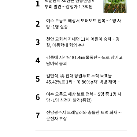
 출
백운산서 80년근 천종산삼 9
1
1
뿌리 발견…감정가 1.3억원
승연, 건강 괜찮나
여수 오동도 해상서 모터보트 전복…1명 사
2
2
망·1명 실종
절 태극기 현수막에
천안 교회서 지내던 11세 어린이 숨져…경
3
3
찰, 아동학대 혐의 수사
 다 죽어"…전세금
강릉에 시간당 81.4㎜ 물폭탄…도로 잠기고
4
4
담벼락 붕괴
근조화환, 왜?[뉴
김민석, 與 전대 당원투표 누적 득표율
5
5
45.42%로 1위…'0.86%p차' 박빙 재역전
(종합2보)
대 의혹'…2002
여수 오동도 해상 보트 전복…5명 중 1명 사
6
6
망·1명 심정지 발견(종합)
임서 '홈팀' 일본
전남광주서 트레일러와 충돌한 트럭 화재…
7
7
운전자 부상