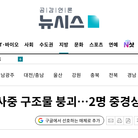
·서미화·
IT·바이오
사회
수도권
지방
문화
스포츠
연예
1위… 정
鄭
위해 뛸
승리
전남광주
대전/충남
울산
강원
충북
전북
경남
일날씨]
원해 아틀
사중 구조물 붕괴…2명 중경
구글에서 선호하는 매체로 추가