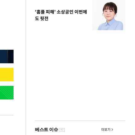
'홈플 피해' 소상공인 이번에
도 뒷전