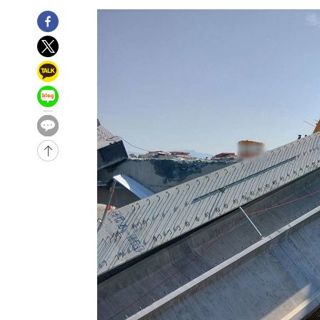
2시간 전 >
남자 농구, 나고야 아시안게임서 '홈팀' 일본과 한일전
2시간 전 >
여수 오동도 해상서 모터보트 전복…1명 사망·1명 실종
3시간 전 >
극한폭염 한풀 꺾이지만…'낮 최고 35도' 무더위, 열대야 계
날씨]
4시간 전 >
축구협회 "압수수색·성접대 논란 사과…쇄신의 기회로 삼겠
5시간 전 >
[속보]'압수수색·성접대 논란' 축구협회 "실망과 걱정 안겨드
8시간 전 >
'최고 37도' 폭염 지속…강원동해안 최대 150㎜ 비
10시간 전 >
[속보]뉴욕증시 상승 마감…S&P 0.6% 나스닥 1.3%↑
-23970초 전 >
이란 "호르무즈 재개방 합의 근접…美 배상 선행돼야"
-15017초 전 >
[속보]與최고위원 제주·인천 순회경선…박선원·최민희
한민수·김용 순
-14970초 전 >
[속보]김민석, 與 전대 당원투표 누적 득표율 45.42%로 
청래 44.56%
-14252초 전 >
[속보]與 대표 경선 제주·인천 당원투표…金 47.75%·
42.08%·宋 10.17%
-13786초 전 >
이강인 "아틀레티코 이적 기뻐…등번호 7번 의미보단 팀 
것"
-13721초 전 >
[속보]與 당대표 경선, 제주·인천 권리당원 투표 김민석 
-7495초 전 >
낮 최고 35도 '무더위'…동해안 시간당 30㎜ '강한 비'[내
-6765초 전 >
[속보]이강인 "감독님이 원하는 마음 느꼈고, 많은 트로피 
레티코 이적"
-6547초 전 >
수도권 40도 육박 '펄펄'…동해안 일부 지역엔 호의주의보