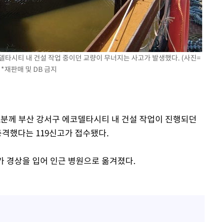
'고지용과 이혼' 허양임, 새
1
발했다
"손 떨림 포착"…카라 한
2
팬들 '걱정'
코델타시티 내 건설 작업 중이던 교량이 무너지는 사고가 발생했다. (사진=
김희철, 거꾸로 걸린 광복
3
*재판매 및 DB 금지
"X돌았네"
속[다음주
차가원 "○○○ 까면 주변
4
다"
미반환 속 녹취 폭로 파장
려 죄송"
시42분께 부산 강서구 에코델타시티 내 건설 작업이 진행되던
용산어린이정원 앞 즐비한 
5
충격했다는 119신고가 접수됐다.
시스Pic]
외신 주목한 '축구협회 성접
6
)씨가 경상을 입어 인근 병원으로 옮겨졌다.
한일월드컵까지 소환
남자 농구, 나고야 아시안게
7
과 한일전