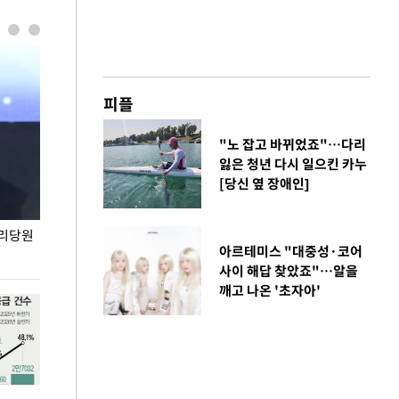
피플
"노 잡고 바뀌었죠"…다리
잃은 청년 다시 일으킨 카누
[당신 옆 장애인]
권리당원
무더위 잊는 도심형 여름 축제 '2026 서울 바캉스
용산어린이정원 앞
아르테미스 "대중성·코어
페스티벌'
사이 해답 찾았죠"…알을
깨고 나온 '초자아'