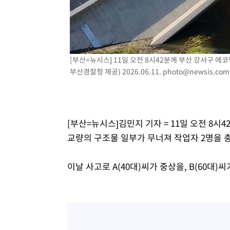
-5516초 전 >
온열질환 사망자 3명 늘어…누적 환자 3000명 돌파
8분 전 >
강릉에 시간당 81.4㎜ 물폭탄…도로 잠기고 담벼락 붕괴
1시간 전 >
백운산서 80년근 천종산삼 9뿌리 발견…감정가 1.3억원
1시간 전 >
선재도서 해루질 나섰다 실종 60대, 닷새 만에 숨진 채 발견
2시간 전 >
남자 농구, 나고야 아시안게임서 '홈팀' 일본과 한일전
[부산=뉴시스] 11일 오전 8시42분께 부산 강서구 에
부산경찰청 제공) 2026.06.11.
photo@newsis.com
2시간 전 >
여수 오동도 해상서 모터보트 전복…1명 사망·1명 실종
3시간 전 >
극한폭염 한풀 꺾이지만…'낮 최고 35도' 무더위, 열대야 계
날씨]
4시간 전 >
축구협회 "압수수색·성접대 논란 사과…쇄신의 기회로 삼겠
5시간 전 >
[속보]'압수수색·성접대 논란' 축구협회 "실망과 걱정 안겨드
[부산=뉴시스]김민지 기자 = 11일 오전 8
8시간 전 >
'최고 37도' 폭염 지속…강원동해안 최대 150㎜ 비
교량의 구조물 일부가 무너져 작업자 2명을 
10시간 전 >
[속보]뉴욕증시 상승 마감…S&P 0.6% 나스닥 1.3%↑
이날 사고로 A(40대)씨가 중상을, B(60대