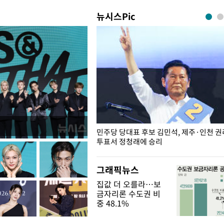
뉴시스Pic
슨 일이? [뉴시스국회토pic]
민주당 당대표 후보 김민석, 제주·인천 
투표서 정청래에 승리
그래픽뉴스
집값 더 오를라…보
금자리론 수도권 비
중 48.1%