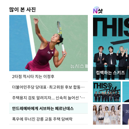
많이 본 사진
컴백하는 스키즈
이번주 국회에는 무
2타점 적시타 치는 이정후
더불어민주당 당대표·최고위원 후보 합동연설회
주택용지 검토 알려지자... 신속히 늘어선 '근조화환'
안드레예바에게 서브하는 페르난데스
폭우에 무너진 강릉 교동 주택 담벼락