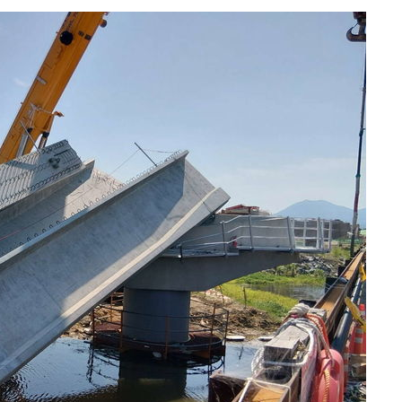
속[다음주
다"
려 죄송"
·서미화·
1위… 정
鄭
위해 뛸
승리
일날씨]
원해 아틀