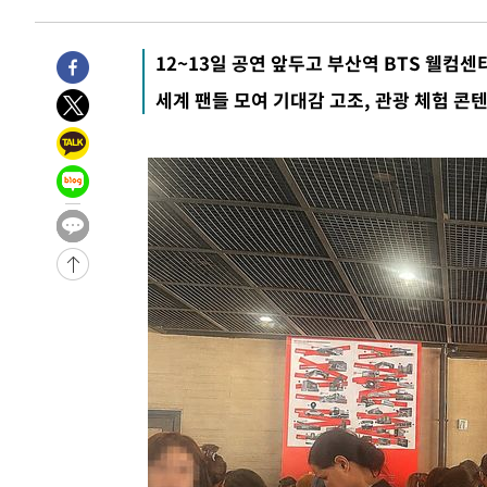
-25634초 전 >
손흥민, 5경기 연속골 실패…LAFC는 승부차기 끝 과달
-18235초 전 >
내일까지 39도 '펄펄'…기상청 "태풍 지나며 폭염 잠시 
12~13일 공연 앞두고 부산역 BTS 웰컴
-17872초 전 >
트럼프, 한국계 진보 주지사 후보 맹공…"공산주의가 최대
세계 팬들 모여 기대감 고조, 관광 체험 콘
-17850초 전 >
"美간섭에 합의 지연"…트럼프, '이란 호르무즈 통제권'
-14370초 전 >
[속보]산업장관 "李정부, 원전 반대 안해…안정 전력 위
-13067초 전 >
[속보]경찰, '홍명보 선임 논란' 대한축구협회·축구회관 
색
-12454초 전 >
[속보]산업장관 "美무역법 제301조 과잉생산 결과 발표 8
상
-12247초 전 >
[속보]코스피 매도사이드카 발동…4%대 급락
-11519초 전 >
[속보]전남광주 초대 시민추천 부시장에 백승주·윤난실
-9080초 전 >
서울 열대야 15일째 지속…비공식 '초열대야' 30도 넘어
-7647초 전 >
[속보]코스닥, 2.15포인트(0.27%) 내린 797.44 출발
-7630초 전 >
[속보]코스피, 119.51포인트(1.81%) 내린 6478.75 개장
-4077초 전 >
6월 경상수지 497.3억 달러…두 달 연속 사상 최대
-4028초 전 >
서울 낮 39도 '폭염중대경보'…40도 관측 가능성도
-1390초 전 >
미 워싱턴주 스포캔 시의 통제불능 3개 산불, 방화선 일부 
1시간 전 >
[속보] 호르무즈 해협 이란-오만 협상 기대속 뉴욕증시 혼조 