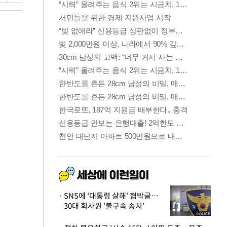
SNS에 '대통령 살해' 협박글…
30대 회사원 '불구속 송치'