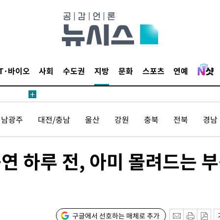
해 불가피"
등 압수수
월 중 예
IT·바이오
사회
수도권
지방
문화
스포츠
연예
전남광주
대전/충남
울산
강원
충북
전북
경남
구축
연 하루 전, 아미 몰려드는 
마감 다우
감
구글에서 선호하는 매체로 추가
 포착