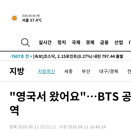
-14330초 전 >
[속보]산업장관 "李정부, 원전 반대 안해…안정 전력 위
-13027초 전 >
[속보]경찰, '홍명보 선임 논란' 대한축구협회·축구회관 
2026.08.06 (목)
서울 37.4℃
색
-12414초 전 >
[속보]산업장관 "美무역법 제301조 과잉생산 결과 발표 8
상
-12207초 전 >
[속보]코스피 매도사이드카 발동…4%대 급락
-11479초 전 >
[속보]전남광주 초대 시민추천 부시장에 백승주·윤난실
실시간
정치
국제
경제
금융
산업
-9040초 전 >
서울 열대야 15일째 지속…비공식 '초열대야' 30도 넘어
-7607초 전 >
[속보]코스닥, 2.15포인트(0.27%) 내린 797.44 출발
-7590초 전 >
[속보]코스피, 119.51포인트(1.81%) 내린 6478.75 개장
지방
지방최신
세종
부산
대구/경북
-4037초 전 >
6월 경상수지 497.3억 달러…두 달 연속 사상 최대
-3988초 전 >
서울 낮 39도 '폭염중대경보'…40도 관측 가능성도
-1350초 전 >
미 워싱턴주 스포캔 시의 통제불능 3개 산불, 방화선 일부 
"영국서 왔어요"…BTS 공
1시간 전 >
[속보] 호르무즈 해협 이란-오만 협상 기대속 뉴욕증시 혼조 
0.49%↑
역
-31195초 전 >
[속보]코스닥, 800p 회복…0.26% 오른 801.67 마감
-31125초 전 >
[속보]코스피, 301.88포인트(4.58%) 내린 6296.38 마
-30990초 전 >
[속보]원·달러 환율, 0.7원 내린 1423.8원 마감
등록 2026.06.11 15:21:11
수정 2026.06.11 16:46:24
-28589초 전 >
"여기 떨어졌다"…다누리, 스페이스X 로켓 달 충돌 흔적