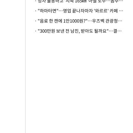
· 정차 불응하고 '시속 165㎞' 아찔 도주…음주운전자 체포
· "하마터면"…영업 끝나자마자 '와르르' 카페 테라스 덮친 대리석 외벽
· "음료 한 캔에 1만1000원?"…우즈벡 관광청까지 나섰다, 유튜버 폭로 후폭풍
· "300만원 보낸 전 남친, 받아도 될까요"…결혼 앞둔 예비신부의 뜻밖 고충