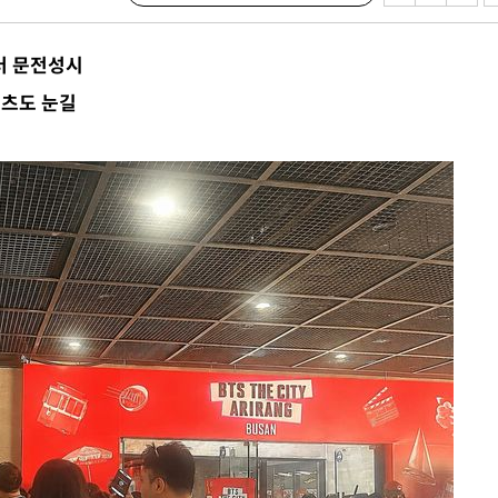
라하라 격파
꺾인다"
센터 문전성시
 위협"
텐츠도 눈길
 수용할까
해 불가피"
등 압수수
월 중 예
구축
마감 다우