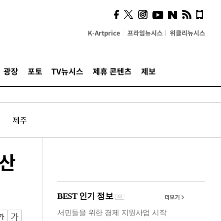
"5·8·9호선 출퇴근 혼잡,
정부 국비지원 필요"
K-Artprice
프라임뉴시스
위클리뉴시스
광장
포토
TV뉴시스
제휴 콘텐츠
제보
제주
부산