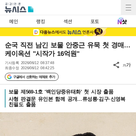
메인
랭킹
섹션
포토
순국 직전 남긴 보물 안중근 유묵 첫 경매…
케이옥션 "시작가 16억원"
기사등록
2026/06/12 08:37:48
가
가
최종수정
2026/06/12 08:42:25
구글에서 선호하는 매체로 추가
보물 제569-1호 '백인당중유태화' 첫 시장 출품
사형 판결문 유인본 함께 공개…류성룡·김구·신영복
친필도 출품