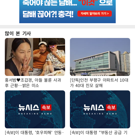
많이 본 기사
홍서범♥조갑경, 아들 불륜 사과
[단독]인천 부평구 아파트서 10대
후 근황…밝은 미소
가 40대 친모 살해
[속보]이 대통령, '호우피해' 안동·
[속보]이 대통령 "부동산 공급 기