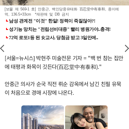
[보물 제 569-1 호] 안중근, 백인당중유태화 百忍堂中有泰和, 종이에
먹, 136.5×33cm *재판매 및 DB 금지
[서울=뉴시스] 박현주 미술전문 기자 = "백 번 참는 집안
에 태평과 화목이 깃든다(百忍堂中有泰和)."
안중근 의사가 순국 직전 뤼순 감옥에서 남긴 친필 유묵
이 처음으로 경매 시장에 나온다.