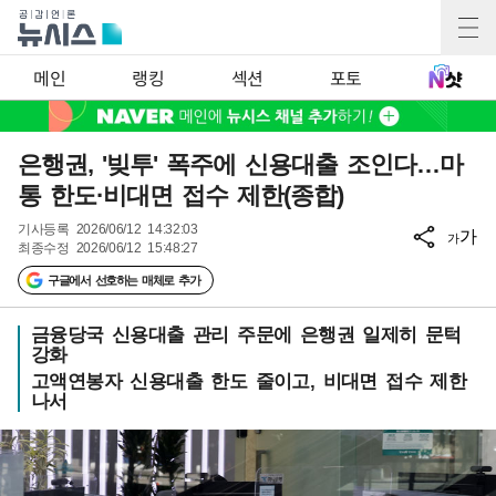
메인
랭킹
섹션
포토
은행권, '빚투' 폭주에 신용대출 조인다…마
통 한도·비대면 접수 제한(종합)
기사등록
2026/06/12 14:32:03
가
가
최종수정
2026/06/12 15:48:27
구글에서 선호하는 매체로 추가
금융당국 신용대출 관리 주문에 은행권 일제히 문턱
강화
고액연봉자 신용대출 한도 줄이고, 비대면 접수 제한
나서