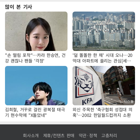
많이 본 기사
"손 떨림 포착"…카라 한승연, 건
'덜 똘똘한 한 채' 시대 오나…20
강 괜찮나 팬들 '걱정'
억대 아파트에 쏠리는 관심[세제
개편, 그 이후②]
김희철, 거꾸로 걸린 광복절 태극
외신 주목한 '축구협회 성접대 의
기 현수막에 "X돌았네"
혹'…2002 한일월드컵까지 소환
회사소개
제휴/컨텐츠 판매
약관·정책
고충처리