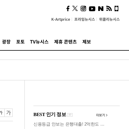
시, 스마트폰 액세서리에
NFC 더했다
K-Artprice
프라임뉴시스
위클리뉴시스
광장
포토
TV뉴시스
제휴 콘텐츠
제보