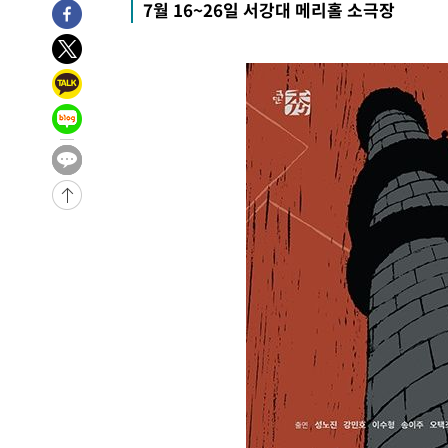
7월 16~26일 서강대 메리홀 소극장
태
-13628초 전 >
입추에도 극한더위…서울 낮 39도 '폭염중대경보'
-8592초 전 >
이란, 호르무즈서 "적국 목표물들"과 대치로 남부 케슘섬
례 큰 폭발음
-7307초 전 >
[속보]美, 폴리실리콘 수입 규제…파생제품 15% 관세, 12
효
-5458초 전 >
[속보]트럼프, 美 원정출산 금지 행정명령 서명
-3158초 전 >
[속보] 뉴욕증시, 일제 하락 마감…나스닥 0.06%↓
-31871초 전 >
[속보]국힘 윤리위, '돌려차기 발언' 진종오·서범수 징계
-27196초 전 >
[속보] 7월 중국 수출 23.9%↑ 수입 27.5%↑…무역총
25.3%↑
-24356초 전 >
[속보]'채상병 순직 책임' 임성근, 항소심도 징역 3년
-24222초 전 >
[속보]종합특검, '관저이전 봐주기 감사' 유병호 구속기소
-20822초 전 >
민주 콩고 에볼라환자 4천명 돌파, 4053명 발생 1850명
-20072초 전 >
[속보]'300억원대 사기 혐의' 차가원 대표 구속 송치
-19266초 전 >
"미 전국적 살모네라 식중독 원인은 멕시코산 할라피뇨"--
-17779초 전 >
[속보]경찰·노동부, HL만도 평택사업장 끼임 사망 관련
-17660초 전 >
[속보]합수본, '투표율 허위 입력' 중앙·서울·경기도 선관
압수수색
-17415초 전 >
[속보]원·달러 환율, 오전 9시 1423.8원
-17211초 전 >
[속보]삼성전자·SK하이닉스 동반 강보합…1%대 상승 