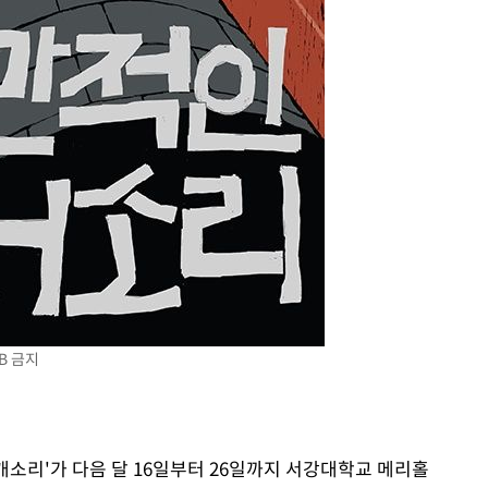
개장
3명은 중
에서 두차
0일 후 발
B 금지
 개소리'가 다음 달 16일부터 26일까지 서강대학교 메리홀