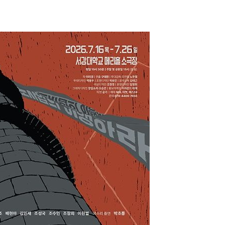
에서 두차
0일 후 발
 절차 개시
액
 사망
 CDC
 압수수색
위 등 9곳
출발