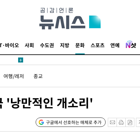
 절차 개시
액
IT·바이오
사회
수도권
지방
문화
스포츠
연예
 사망
여행/레저
종교
 CDC
 압수수색
위 등 9곳
 '낭만적인 개소리'
출발
구글에서 선호하는 매체로 추가
개장
3명은 중