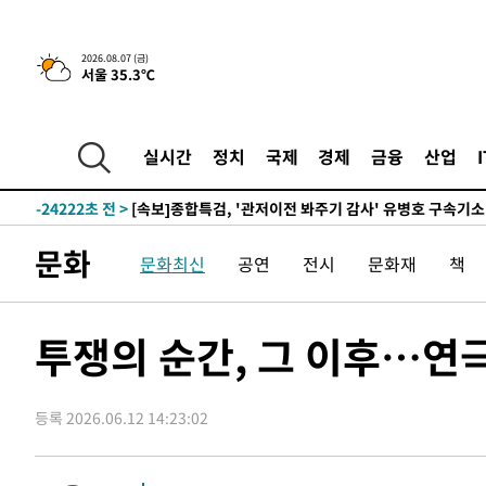
-3158초 전 >
[속보] 뉴욕증시, 일제 하락 마감…나스닥 0.06%↓
2026.08.07 (금)
서울 35.3℃
-31871초 전 >
[속보]국힘 윤리위, '돌려차기 발언' 진종오·서범수 징계
-27196초 전 >
[속보] 7월 중국 수출 23.9%↑ 수입 27.5%↑…무역총
25.3%↑
-24356초 전 >
[속보]'채상병 순직 책임' 임성근, 항소심도 징역 3년
실시간
정치
국제
경제
금융
산업
-24222초 전 >
[속보]종합특검, '관저이전 봐주기 감사' 유병호 구속기소
-20822초 전 >
민주 콩고 에볼라환자 4천명 돌파, 4053명 발생 1850명
-20072초 전 >
[속보]'300억원대 사기 혐의' 차가원 대표 구속 송치
문화
문화최신
공연
전시
문화재
책
-19266초 전 >
"미 전국적 살모네라 식중독 원인은 멕시코산 할라피뇨"--
-17779초 전 >
[속보]경찰·노동부, HL만도 평택사업장 끼임 사망 관련
-17660초 전 >
[속보]합수본, '투표율 허위 입력' 중앙·서울·경기도 선관
투쟁의 순간, 그 이후…연극
압수수색
-17415초 전 >
[속보]원·달러 환율, 오전 9시 1423.8원
-17211초 전 >
[속보]삼성전자·SK하이닉스 동반 강보합…1%대 상승 
등록 2026.06.12 14:23:02
-17197초 전 >
[속보]코스닥, 5.95포인트(0.74%) 상승한 807.62개장
-17165초 전 >
[속보]코스피, 6300선 재탈환…1.09% 오른 6365.07 
-14330초 전 >
시리아 다마스쿠스 교외에서 미니버스 폭발.. 14명 부상, 