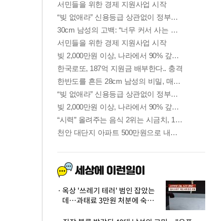
옥상 '쓰레기 테러' 범인 잡았는
데…과태료 3만원 처분에 숙박업
주 허탈