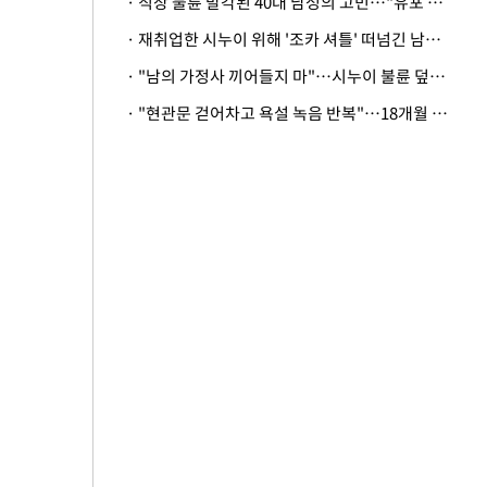
· 직장 불륜 발각된 40대 남성의 고민…"유포 동료 명예훼손·협박죄 고소 가능할까"
· 재취업한 시누이 위해 '조카 셔틀' 떠넘긴 남편…아내 "난 못한다"
· "남의 가정사 끼어들지 마"…시누이 불륜 덮으려는 남편에 억울한 아내
· "현관문 걷어차고 욕설 녹음 반복"…18개월 아기 키우는 집 뒤흔든 '앞집의 비극'