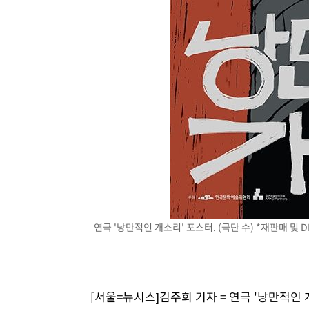
-17197초 전 >
[속보]코스닥, 5.95포인트(0.74%) 상승한 807.62개장
-17165초 전 >
[속보]코스피, 6300선 재탈환…1.09% 오른 6365.07 
-14330초 전 >
시리아 다마스쿠스 교외에서 미니버스 폭발.. 14명 부상, 
태
-13628초 전 >
입추에도 극한더위…서울 낮 39도 '폭염중대경보'
-8592초 전 >
이란, 호르무즈서 "적국 목표물들"과 대치로 남부 케슘섬
례 큰 폭발음
-7307초 전 >
[속보]美, 폴리실리콘 수입 규제…파생제품 15% 관세, 12
효
-5458초 전 >
[속보]트럼프, 美 원정출산 금지 행정명령 서명
-3158초 전 >
[속보] 뉴욕증시, 일제 하락 마감…나스닥 0.06%↓
연극 '낭만적인 개소리' 포스터. (극단 수) *재판매 및 D
[서울=뉴시스]김주희 기자 = 연극 '낭만적인