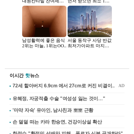
이시간
핫
뉴스
유혜정, 자궁적출 수술 "여성성 잃는 것이…"
'마약 자숙' 유아인, 남사친과 뽀뽀 근황
손 덜덜 떠는 카라 한승연, 건강이상설 확산
한정수 "황정민 선배만 피해…폭로자 신분 공개하라"