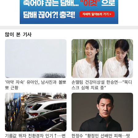
많이 본 기사
'마약 자숙' 유아인, 남사친과 볼뽀
손떨림 건강이상설 한승연…"목디
뽀 근황
스크 심해 치료 중"
기름값 뛰자 친환경차 인기↑…변
한정수 "황정민 선배만 피해…떳