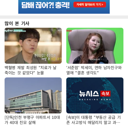
많이 본 기사
백혈병 재발 최성원 "치료가 날
'서준맘' 박세미, 연하 남자친구와
죽이는 것 같았다" 눈물
열애 "결혼 생각도"
[단독]인천 부평구 아파트서 10대
[속보]이 대통령 "부동산 공급 기
가 40대 친모 살해
존 사고방식 매달리지 말고 과감
히 실천"