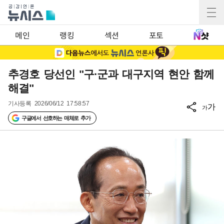
메인
랭킹
섹션
포토
추경호 당선인 "구·군과 대구지역 현안 함께
해결"
기사등록
2026/06/12 17:58:57
가
가
구글에서 선호하는 매체로 추가