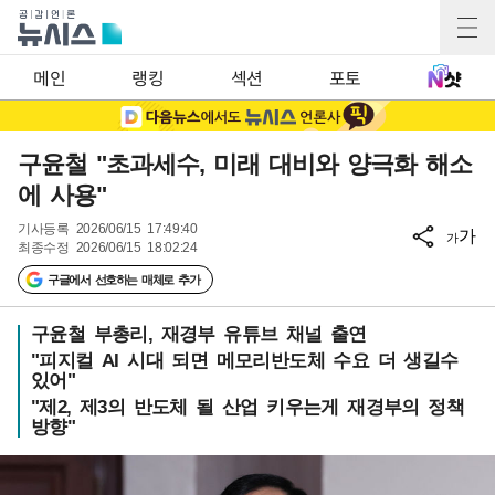
메인
랭킹
섹션
포토
구윤철 "초과세수, 미래 대비와 양극화 해소
에 사용"
기사등록
2026/06/15 17:49:40
가
가
최종수정
2026/06/15 18:02:24
구글에서 선호하는 매체로 추가
구윤철 부총리, 재경부 유튜브 채널 출연
"피지컬 AI 시대 되면 메모리반도체 수요 더 생길수
있어"
"제2, 제3의 반도체 될 산업 키우는게 재경부의 정책
방향"