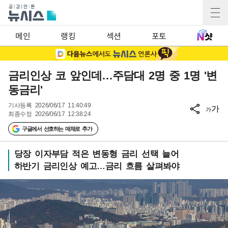
메인
랭킹
섹션
포토
금리인상 코 앞인데…주담대 2명 중 1명 '변
동금리'
기사등록
2026/06/17 11:40:49
가
가
최종수정
2026/06/17 12:38:24
구글에서 선호하는 매체로 추가
당장 이자부담 적은 변동형 금리 선택 늘어
하반기 금리인상 예고…금리 흐름 살펴봐야