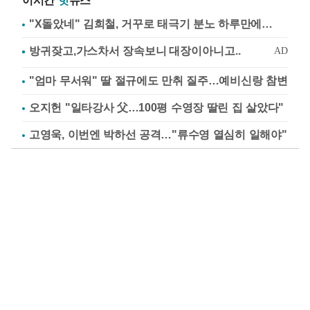
이시간
핫
뉴스
"X돌았네" 김희철, 거꾸로 태극기 분노 하루만에…
"엄마 무서워" 딸 절규에도 만취 질주…예비신랑 참변
오지헌 "일타강사 父…100평 수영장 딸린 집 살았다"
고영욱, 이번엔 박하선 공격…"류수영 열심히 일해야"