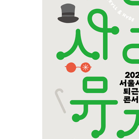
-2343초 전 >
강릉에 시간당 81.4㎜ 물폭탄…도로 잠기고 담벼락 붕괴
25분 전 >
백운산서 80년근 천종산삼 9뿌리 발견…감정가 1.3억원
1시간 전 >
선재도서 해루질 나섰다 실종 60대, 닷새 만에 숨진 채 발견
1시간 전 >
남자 농구, 나고야 아시안게임서 '홈팀' 일본과 한일전
1시간 전 >
여수 오동도 해상서 모터보트 전복…1명 사망·1명 실종
2시간 전 >
극한폭염 한풀 꺾이지만…'낮 최고 35도' 무더위, 열대야 계
날씨]
3시간 전 >
축구협회 "압수수색·성접대 논란 사과…쇄신의 기회로 삼겠
4시간 전 >
[속보]'압수수색·성접대 논란' 축구협회 "실망과 걱정 안겨드
7시간 전 >
'최고 37도' 폭염 지속…강원동해안 최대 150㎜ 비
9시간 전 >
[속보]뉴욕증시 상승 마감…S&P 0.6% 나스닥 1.3%↑