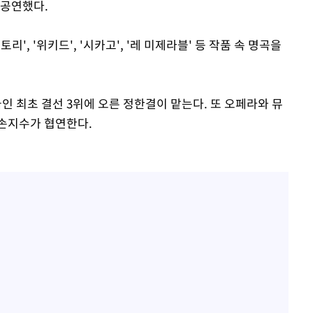
로 공연했다.
', '위키드', '시카고', '레 미제라블' 등 작품 속 명곡을
 최초 결선 3위에 오른 정한결이 맡는다. 또 오페라와 뮤
손지수가 협연한다.