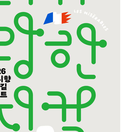
속[다음주
다"
려 죄송"