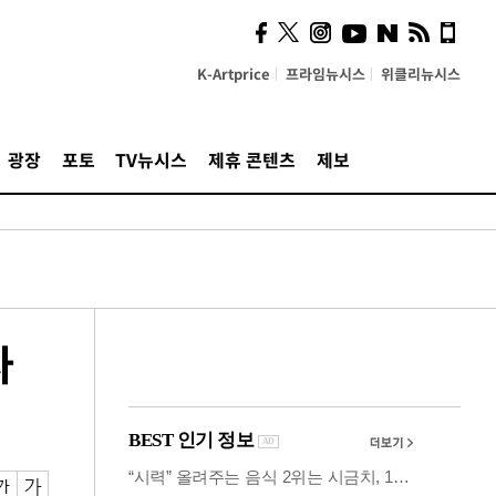
사이 해답 찾았죠"…알을
깨고 나온 '초자아'
K-Artprice
프라임뉴시스
위클리뉴시스
광장
포토
TV뉴시스
제휴 콘텐츠
제보
자