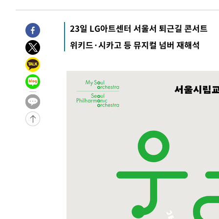
1시간 전 >
여수 오동도 해상서 모터보트 전복…1명 사망·1명 실종
2시간 전 >
극한폭염 한풀 꺾이지만…'낮 최고 35도' 무더위, 열대야 계
날씨]
23일 LG아트센터 서울서 퇴근길 콘서트
3시간 전 >
축구협회 "압수수색·성접대 논란 사과…쇄신의 기회로 삼겠
4시간 전 >
[속보]'압수수색·성접대 논란' 축구협회 "실망과 걱정 안겨드
위키드·시카고 등 뮤지컬 넘버 재해석
7시간 전 >
'최고 37도' 폭염 지속…강원동해안 최대 150㎜ 비
9시간 전 >
[속보]뉴욕증시 상승 마감…S&P 0.6% 나스닥 1.3%↑
-26852초 전 >
이란 "호르무즈 재개방 합의 근접…美 배상 선행돼야"
-17899초 전 >
[속보]與최고위원 제주·인천 순회경선…박선원·최민희
한민수·김용 순
-17852초 전 >
[속보]김민석, 與 전대 당원투표 누적 득표율 45.42%로 
청래 44.56%
-17134초 전 >
[속보]與 대표 경선 제주·인천 당원투표…金 47.75%·
42.08%·宋 10.17%
-16668초 전 >
이강인 "아틀레티코 이적 기뻐…등번호 7번 의미보단 팀 
것"
-16603초 전 >
[속보]與 당대표 경선, 제주·인천 권리당원 투표 김민석 
-10377초 전 >
낮 최고 35도 '무더위'…동해안 시간당 30㎜ '강한 비'[
-9647초 전 >
[속보]이강인 "감독님이 원하는 마음 느꼈고, 많은 트로피 
레티코 이적"
-9429초 전 >
수도권 40도 육박 '펄펄'…동해안 일부 지역엔 호의주의보
-8398초 전 >
온열질환 사망자 3명 늘어…누적 환자 3000명 돌파