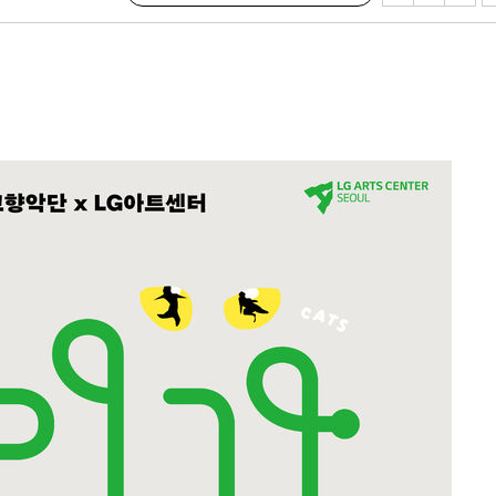
속[다음주
다"
려 죄송"
·서미화·
1위… 정
鄭
위해 뛸
승리
내일날씨]
원해 아틀