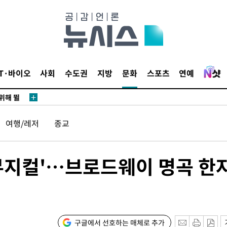
·서미화·
1위… 정
鄭
IT·바이오
사회
수도권
지방
문화
스포츠
연예
위해 뛸
승리
내일날씨]
여행/레저
종교
원해 아틀
뮤지컬'…브로드웨이 명곡 한
구글에서 선호하는 매체로 추가