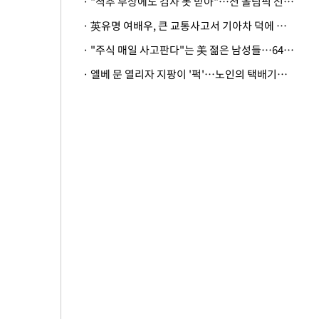
· "척추 부상에도 검사 못 받아"…전 올림픽 선수, 美봅슬레이협회 상대 소송
· 英유명 여배우, 큰 교통사고서 기아차 덕에 살았다
· "주식 매일 사고판다"는 美 젊은 남성들…64%가 "나는 인생의 패배자“
· 엘베 문 열리자 지팡이 '퍽'…노인의 택배기사 폭행 이유