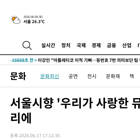
9시간 전 >
[속보]뉴욕증시 상승 마감…S&P 0.6% 나스닥 1.3%↑
2026.08.08 (토)
-26852초 전 >
이란 "호르무즈 재개방 합의 근접…美 배상 선행돼야"
서울 26.3℃
-17899초 전 >
[속보]與최고위원 제주·인천 순회경선…박선원·최민희
한민수·김용 순
-17852초 전 >
[속보]김민석, 與 전대 당원투표 누적 득표율 45.42%로 
청래 44.56%
-17134초 전 >
[속보]與 대표 경선 제주·인천 당원투표…金 47.75%·
실시간
정치
국제
경제
금융
산업
42.08%·宋 10.17%
-16668초 전 >
이강인 "아틀레티코 이적 기뻐…등번호 7번 의미보단 팀 
것"
-16603초 전 >
[속보]與 당대표 경선, 제주·인천 권리당원 투표 김민석 
-10377초 전 >
낮 최고 35도 '무더위'…동해안 시간당 30㎜ '강한 비'[
문화
문화최신
공연
전시
문화재
책
-9647초 전 >
[속보]이강인 "감독님이 원하는 마음 느꼈고, 많은 트로피 
레티코 이적"
-9429초 전 >
수도권 40도 육박 '펄펄'…동해안 일부 지역엔 호의주의보
-8398초 전 >
온열질환 사망자 3명 늘어…누적 환자 3000명 돌파
서울시향 '우리가 사랑한 
-2343초 전 >
강릉에 시간당 81.4㎜ 물폭탄…도로 잠기고 담벼락 붕괴
리에
25분 전 >
백운산서 80년근 천종산삼 9뿌리 발견…감정가 1.3억원
1시간 전 >
선재도서 해루질 나섰다 실종 60대, 닷새 만에 숨진 채 발견
1시간 전 >
남자 농구, 나고야 아시안게임서 '홈팀' 일본과 한일전
등록 2026.06.17 17:12:35