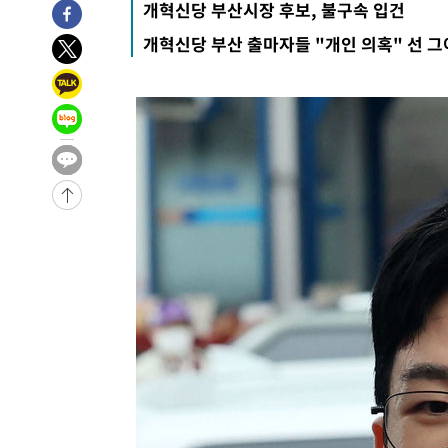
개혁신당 부산시장 후보, 불구속 입건
-6979초 전 >
입추에도 극한더위…서울 낮 39도 '폭염중대경보'
개혁신당 부산 출마자들 "개인 의혹" 선 그
-1943초 전 >
이란, 호르무즈서 "적국 목표물들"과 대치로 남부 케슘섬
례 큰 폭발음
-31018초 전 >
[속보]종합특검, '계엄 수용공간 확보' 신용해 前교정본
-29891초 전 >
외신들도 주목한 韓축구 파문…"국민적 공분에 수사 재개
-29862초 전 >
11시간 압수수색에 성접대 파문까지…'쑥대밭' 된 축구
-28884초 전 >
[속보]규제합리화위원회 부위원장에 김태유 서울대 공대
병태 후임
-25242초 전 >
[속보]국힘 윤리위, '돌려차기 발언' 진종오·서범수 징계
-20567초 전 >
[속보] 7월 중국 수출 23.9%↑ 수입 27.5%↑…무역총
25.3%↑
-17727초 전 >
[속보]'채상병 순직 책임' 임성근, 항소심도 징역 3년
-17593초 전 >
[속보]종합특검, '관저이전 봐주기 감사' 유병호 구속기소
-14193초 전 >
민주 콩고 에볼라환자 4천명 돌파, 4053명 발생 1850명
-13443초 전 >
[속보]'300억원대 사기 혐의' 차가원 대표 구속 송치
-12637초 전 >
"미 전국적 살모네라 식중독 원인은 멕시코산 할라피뇨"--
-11150초 전 >
[속보]경찰·노동부, HL만도 평택사업장 끼임 사망 관련
-11031초 전 >
[속보]합수본, '투표율 허위 입력' 중앙·서울·경기도 선관
압수수색
-10786초 전 >
[속보]원·달러 환율, 오전 9시 1423.8원