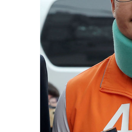
-10582초 전 >
[속보]삼성전자·SK하이닉스 동반 강보합…1%대 상승 
-10568초 전 >
[속보]코스닥, 5.95포인트(0.74%) 상승한 807.62개장
-10536초 전 >
[속보]코스피, 6300선 재탈환…1.09% 오른 6365.07 
-7701초 전 >
시리아 다마스쿠스 교외에서 미니버스 폭발.. 14명 부상, 
-6999초 전 >
입추에도 극한더위…서울 낮 39도 '폭염중대경보'
-1963초 전 >
이란, 호르무즈서 "적국 목표물들"과 대치로 남부 케슘섬
례 큰 폭발음