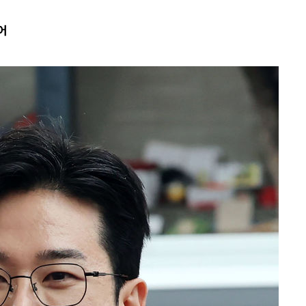
어
에서 두차
부장 기소
"
협회
 교수…이
 절차 개시
액
 사망
 CDC
 압수수색
위 등 9곳