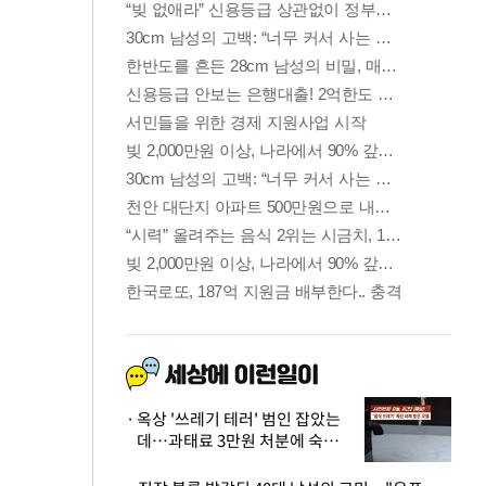
옥상 '쓰레기 테러' 범인 잡았는
데…과태료 3만원 처분에 숙박업
주 허탈