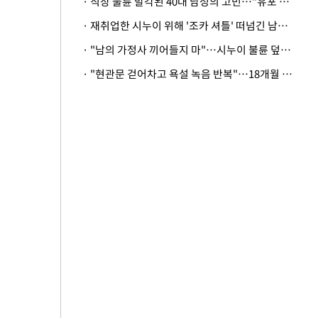
· 직장 불륜 발각된 40대 남성의 고민…"유포 동료 명예훼손·협박죄 고소 가능할까"
· 재취업한 시누이 위해 '조카 셔틀' 떠넘긴 남편…아내 "난 못한다"
· "남의 가정사 끼어들지 마"…시누이 불륜 덮으려는 남편에 억울한 아내
· "현관문 걷어차고 욕설 녹음 반복"…18개월 아기 키우는 집 뒤흔든 '앞집의 비극'