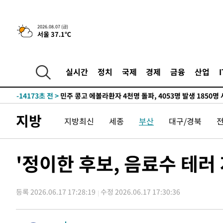
-29842초 전 >
11시간 압수수색에 성접대 파문까지…'쑥대밭' 된 축구
-28864초 전 >
[속보]규제합리화위원회 부위원장에 김태유 서울대 공대
2026.08.07 (금)
서울 37.1℃
병태 후임
-25222초 전 >
[속보]국힘 윤리위, '돌려차기 발언' 진종오·서범수 징계
-20547초 전 >
[속보] 7월 중국 수출 23.9%↑ 수입 27.5%↑…무역총
25.3%↑
-17707초 전 >
[속보]'채상병 순직 책임' 임성근, 항소심도 징역 3년
실시간
정치
국제
경제
금융
산업
-17573초 전 >
[속보]종합특검, '관저이전 봐주기 감사' 유병호 구속기소
-14173초 전 >
민주 콩고 에볼라환자 4천명 돌파, 4053명 발생 1850명
-13423초 전 >
[속보]'300억원대 사기 혐의' 차가원 대표 구속 송치
지방
지방최신
세종
부산
대구/경북
-12617초 전 >
"미 전국적 살모네라 식중독 원인은 멕시코산 할라피뇨"--
-11130초 전 >
[속보]경찰·노동부, HL만도 평택사업장 끼임 사망 관련
-11011초 전 >
[속보]합수본, '투표율 허위 입력' 중앙·서울·경기도 선관
'정이한 후보, 음료수 테러
압수수색
-10766초 전 >
[속보]원·달러 환율, 오전 9시 1423.8원
-10562초 전 >
[속보]삼성전자·SK하이닉스 동반 강보합…1%대 상승 
등록 2026.06.17 17:28:19
수정 2026.06.17 17:30:36
-10548초 전 >
[속보]코스닥, 5.95포인트(0.74%) 상승한 807.62개장
-10516초 전 >
[속보]코스피, 6300선 재탈환…1.09% 오른 6365.07 
-7681초 전 >
시리아 다마스쿠스 교외에서 미니버스 폭발.. 14명 부상, 