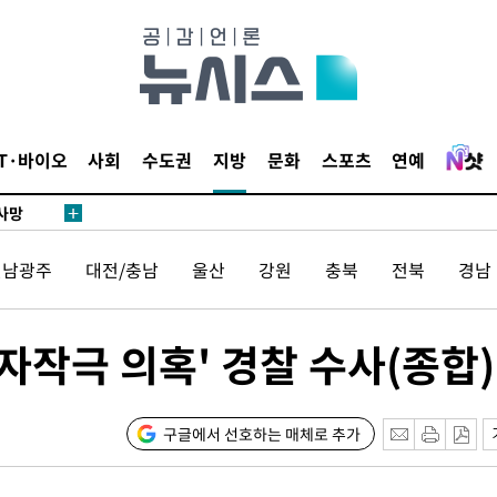
협회
 교수…이
 절차 개시
액
IT·바이오
사회
수도권
지방
문화
스포츠
연예
 사망
전남광주
대전/충남
울산
강원
충북
전북
경남
 CDC
 압수수색
위 등 9곳
 자작극 의혹' 경찰 수사(종합)
출발
구글에서 선호하는 매체로 추가
개장
3명은 중태