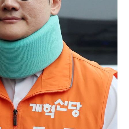
출발
개장
3명은 중태
에서 두차