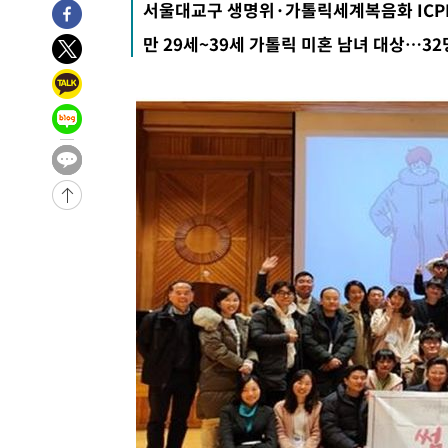
서울대교구 생명위·가톨릭세계복음화 ICP
만 29세~39세 가톨릭 미혼 남녀 대상…3