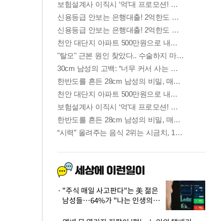
"주식 매일 사고판다"는 美 젊은
남성들…64%가 "나는 인생의
패배자“