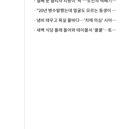
· 엘베 문 열리자 지팡이 '퍽'…노인의 택배기사 폭행 이유
· "20년 병수발했는데 얼굴도 모르는 동생이 유산 절반을"…배다른 형제 상속권 있을까
· 냄비 태우고 욕실 물바다…'치매 의심' 시어머니 검사 권유했다가 '날벼락'
· 새벽 식당 몰래 들어와 테이블서 '쿨쿨'…토사물 남기고 사라진 남성