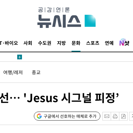
IT·바이오
사회
수도권
지방
문화
스포츠
연예
여행/레저
종교
… 'Jesus 시그널 피정’
구글에서 선호하는 매체로 추가