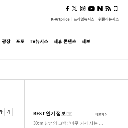
시, 스마트폰 액세서리에
NFC 더했다
K-Artprice
프라임뉴시스
위클리뉴시스
광장
포토
TV뉴시스
제휴 콘텐츠
제보