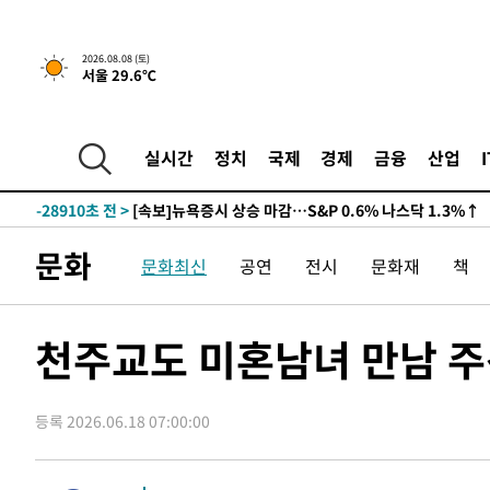
2026.08.08 (토)
서울 29.6℃
실시간
정치
국제
경제
금융
산업
-28910초 전 >
[속보]뉴욕증시 상승 마감…S&P 0.6% 나스닥 1.3%↑
문화
문화최신
공연
전시
문화재
책
천주교도 미혼남녀 만남 주선
등록 2026.06.18 07:00:00