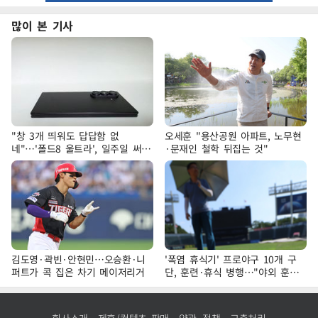
많이 본 기사
"창 3개 띄워도 답답함 없
오세훈 "용산공원 아파트, 노무현
네"…'폴드8 울트라', 일주일 써보
·문재인 철학 뒤집는 것"
니
김도영·곽빈·안현민…오승환·니
'폭염 휴식기' 프로야구 10개 구
퍼트가 콕 집은 차기 메이저리거
단, 훈련·휴식 병행…"야외 훈련
해도 안전 최우선"
회사소개
제휴/컨텐츠 판매
약관·정책
고충처리