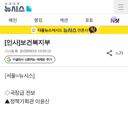
메인
랭킹
섹션
포토
[인사]보건복지부
기사등록
2026/06/18 19:50:10
가
가
구글에서 선호하는 매체로 추가
[서울=뉴시스]
◇국장급 전보
▲정책기획관 이윤신