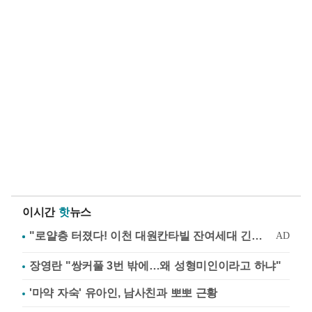
이시간
핫
뉴스
장영란 "쌍커풀 3번 밖에…왜 성형미인이라고 하냐"
'마약 자숙' 유아인, 남사친과 뽀뽀 근황