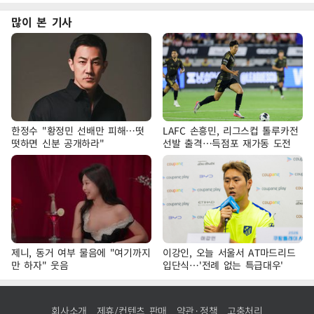
많이 본 기사
한정수 "황정민 선배만 피해…떳
LAFC 손흥민, 리그스컵 톨루카전
떳하면 신분 공개하라"
선발 출격…득점포 재가동 도전
제니, 동거 여부 물음에 "여기까지
이강인, 오늘 서울서 AT마드리드
만 하자" 웃음
입단식…'전례 없는 특급대우'
회사소개
제휴/컨텐츠 판매
약관·정책
고충처리