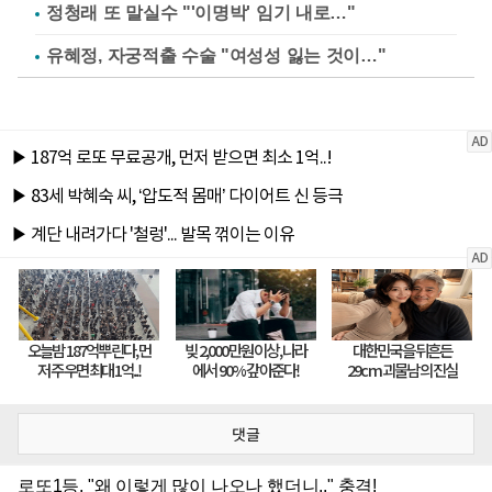
정청래 또 말실수 "'이명박' 임기 내로…"
유혜정, 자궁적출 수술 "여성성 잃는 것이…"
댓글