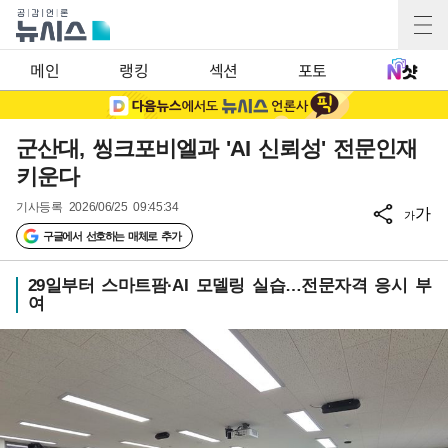
메인
랭킹
섹션
포토
군산대, 씽크포비엘과 'AI 신뢰성' 전문인재
키운다
기사등록
2026/06/25 09:45:34
가
가
구글에서 선호하는 매체로 추가
29일부터 스마트팜·AI 모델링 실습…전문자격 응시 부
여