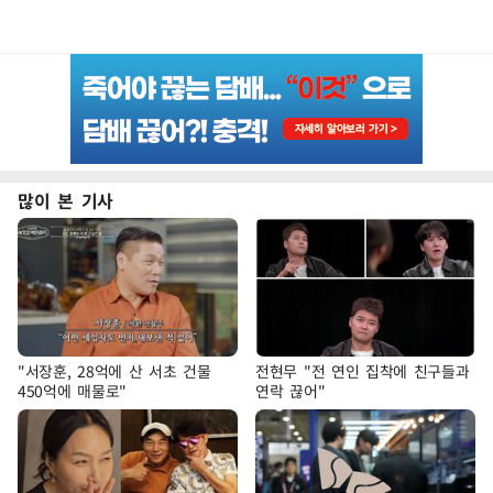
많이 본 기사
"서장훈, 28억에 산 서초 건물
전현무 "전 연인 집착에 친구들과
450억에 매물로"
연락 끊어"