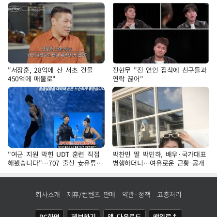
"서장훈, 28억에 산 서초 건물
전현무 "전 연인 집착에 친구들과
450억에 매물로"
연락 끊어"
"여군 지원 막힌 UDT 훈련 직접
박찬민 딸 박민하, 배우·국가대표
해봤습니다"…707 출신 女유튜버
병행하더니…여유로운 근황 공개
'완벽 소화'
회사소개
제휴/컨텐츠 판매
약관·정책
고충처리
PC화면
제보하기
앱 다운로드
맨위로↑