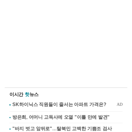
이시간
핫
뉴스
방은희, 어머니 고독사에 오열 "이틀 만에 발견"
"바지 벗고 앞뒤로"…탈북민 고백한 기쁨조 검사