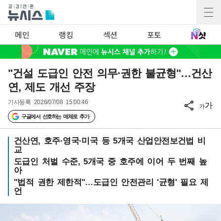
메인
랭킹
섹션
포토
"건설 도급인 안전 의무·권한 불균형"…건산
연, 제도 개선 주장
기사등록
2026/07/08 15:00:46
가
가
구글에서 선호하는 매체로 추가
건산연, 호주·영국·미국 등 5개국 산업안전보건법 비
교
도급인 처벌 수준, 5개국 중 호주에 이어 두 번째 높
아
"법적 권한 제한적"…도급인 안전관리 '균형' 필요 제
언