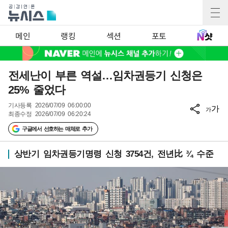
메인
랭킹
섹션
포토
전세난이 부른 역설…임차권등기 신청은
25% 줄었다
기사등록
2026/07/09 06:00:00
가
가
최종수정
2026/07/09 06:20:24
구글에서 선호하는 매체로 추가
상반기 임차권등기명령 신청 3754건, 전년比 ¾ 수준