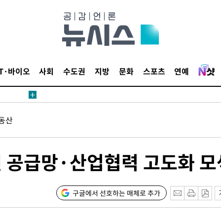
鄭
위해 뛸
승리
내일날씨]
 원해 아
IT·바이오
사회
수도권
지방
문화
스포츠
연예
보
동산
원 공급망·산업협력 고도화 모
[다음주 날
다"
구글에서 선호하는 매체로 추가
려 죄송"