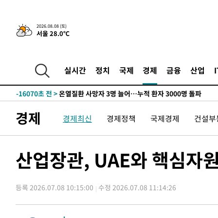
-24806초 전 >
[속보]與 대표 경선 제주·인천 당원투표…金 47.75%·
42.08%·宋 10.17%
-24340초 전 >
이강인 "아틀레티코 이적 기뻐…등번호 7번 의미보단 팀 
것"
2026.08.08 (토)
-24275초 전 >
[속보]與 당대표 경선, 제주·인천 권리당원 투표 김민석 
서울 28.0℃
-18049초 전 >
낮 최고 35도 '무더위'…동해안 시간당 30㎜ '강한 비'[
-17319초 전 >
[속보]이강인 "감독님이 원하는 마음 느꼈고, 많은 트로피
틀레티코 이적"
실시간
정치
국제
경제
금융
산업
-17101초 전 >
수도권 40도 육박 '펄펄'…동해안 일부 지역엔 호의주의
-16070초 전 >
온열질환 사망자 3명 늘어…누적 환자 3000명 돌파
-10015초 전 >
강릉에 시간당 81.4㎜ 물폭탄…도로 잠기고 담벼락 붕괴
-6122초 전 >
백운산서 80년근 천종산삼 9뿌리 발견…감정가 1.3억원
경제
경제최신
경제정책
국제경제
건설부
-3832초 전 >
선재도서 해루질 나섰다 실종 60대, 닷새 만에 숨진 채 발견
-1366초 전 >
남자 농구, 나고야 아시안게임서 '홈팀' 일본과 한일전
산업장관, UAE와 핵심자
-742초 전 >
여수 오동도 해상서 모터보트 전복…1명 사망·1명 실종
50분 전 >
극한폭염 한풀 꺾이지만…'낮 최고 35도' 무더위, 열대야 계속
씨]
1시간 전 >
축구협회 "압수수색·성접대 논란 사과…쇄신의 기회로 삼겠
등록 2026.07.08 10:15:00
수정 2026.07.08 11:14:26
2시간 전 >
[속보]'압수수색·성접대 논란' 축구협회 "실망과 걱정 안겨드
5시간 전 >
'최고 37도' 폭염 지속…강원동해안 최대 150㎜ 비