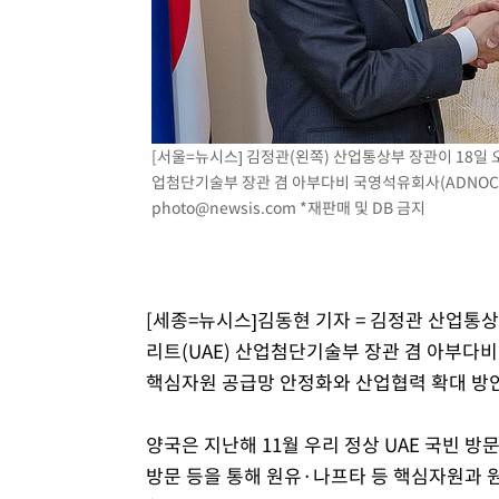
1시간 전 >
축구협회 "압수수색·성접대 논란 사과…쇄신의 기회로 삼겠
2시간 전 >
[속보]'압수수색·성접대 논란' 축구협회 "실망과 걱정 안겨드
5시간 전 >
'최고 37도' 폭염 지속…강원동해안 최대 150㎜ 비
7시간 전 >
[속보]뉴욕증시 상승 마감…S&P 0.6% 나스닥 1.3%↑
[서울=뉴시스] 김정관(왼쪽) 산업통상부 장관이 18일 오전 
업첨단기술부 장관 겸 아부다비 국영석유회사(ADNOC) C
photo@newsis.com
*재판매 및 DB 금지
[세종=뉴시스]김동현 기자 = 김정관 산업통상부 장
리트(UAE) 산업첨단기술부 장관 겸 아부다비
핵심자원 공급망 안정화와 산업협력 확대 방
양국은 지난해 11월 우리 정상 UAE 국빈 방
방문 등을 통해 원유·나프타 등 핵심자원과