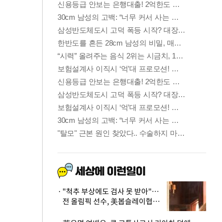
"척추 부상에도 검사 못 받아"…
전 올림픽 선수, 美봅슬레이협회
상대 소송