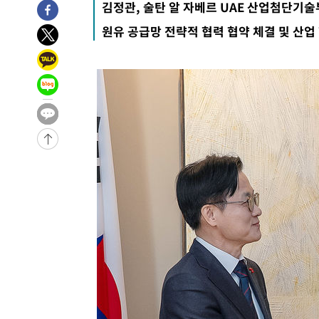
7시간 전 >
[속보]뉴욕증시 상승 마감…S&P 0.6% 나스닥 1.3%↑
김정관, 술탄 알 자베르 UAE 산업첨단기술
-25591초 전 >
[속보]與최고위원 제주·인천 순회경선…박선원·최민희
원유 공급망 전략적 협력 협약 체결 및 산업
한민수·김용 순
-25544초 전 >
[속보]김민석, 與 전대 당원투표 누적 득표율 45.42%로 
청래 44.56%
-24826초 전 >
[속보]與 대표 경선 제주·인천 당원투표…金 47.75%·
42.08%·宋 10.17%
-24360초 전 >
이강인 "아틀레티코 이적 기뻐…등번호 7번 의미보단 팀 
것"
-24295초 전 >
[속보]與 당대표 경선, 제주·인천 권리당원 투표 김민석 
-18069초 전 >
낮 최고 35도 '무더위'…동해안 시간당 30㎜ '강한 비'[
-17339초 전 >
[속보]이강인 "감독님이 원하는 마음 느꼈고, 많은 트로피
틀레티코 이적"
-17121초 전 >
수도권 40도 육박 '펄펄'…동해안 일부 지역엔 호의주의
-16090초 전 >
온열질환 사망자 3명 늘어…누적 환자 3000명 돌파
-10035초 전 >
강릉에 시간당 81.4㎜ 물폭탄…도로 잠기고 담벼락 붕괴
-6142초 전 >
백운산서 80년근 천종산삼 9뿌리 발견…감정가 1.3억원
-3852초 전 >
선재도서 해루질 나섰다 실종 60대, 닷새 만에 숨진 채 발견
-1386초 전 >
남자 농구, 나고야 아시안게임서 '홈팀' 일본과 한일전
-762초 전 >
여수 오동도 해상서 모터보트 전복…1명 사망·1명 실종
50분 전 >
극한폭염 한풀 꺾이지만…'낮 최고 35도' 무더위, 열대야 계속
씨]