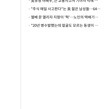
· 英유명 여배우, 큰 교통사고서 기아차 덕에 살았다
· "주식 매일 사고판다"는 美 젊은 남성들…64%가 "나는 인생의 패배자“
· 엘베 문 열리자 지팡이 '퍽'…노인의 택배기사 폭행 이유
· "20년 병수발했는데 얼굴도 모르는 동생이 유산 절반을"…배다른 형제 상속권 있을까