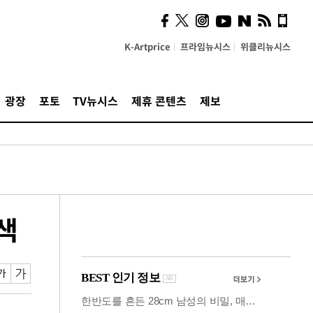
사이 해답 찾았죠"…알을
깨고 나온 '초자아'
K-Artprice
프라임뉴시스
위클리뉴시스
광장
포토
TV뉴시스
제휴 콘텐츠
제보
색