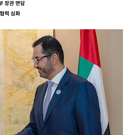
부 장관 면담
·서미화·
 협력 심화
1위… 정
鄭
위해 뛸
승리
내일날씨]
 원해 아
보
[다음주 날