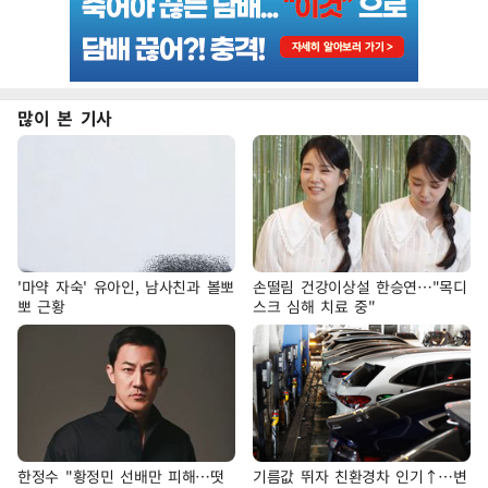
많이 본 기사
'마약 자숙' 유아인, 남사친과 볼뽀
손떨림 건강이상설 한승연…"목디
뽀 근황
스크 심해 치료 중"
한정수 "황정민 선배만 피해…떳
기름값 뛰자 친환경차 인기↑…변