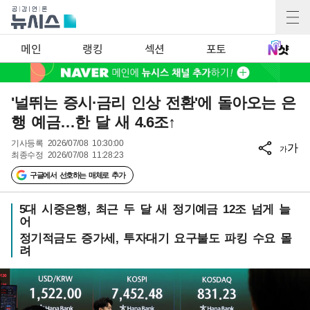
메인
랭킹
섹션
포토
'널뛰는 증시·금리 인상 전환'에 돌아오는 은
행 예금…한 달 새 4.6조↑
기사등록
2026/07/08 10:30:00
가
가
최종수정
2026/07/08 11:28:23
구글에서 선호하는 매체로 추가
5대 시중은행, 최근 두 달 새 정기예금 12조 넘게 늘
어
정기적금도 증가세, 투자대기 요구불도 파킹 수요 몰
려