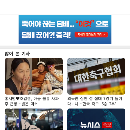
많이 본 기사
홍서범♥조갑경, 아들 불륜 사과
외국인 심판 성 접대 7경기 들여
후 근황…밝은 미소
다보니…한국 축구 '5승 2무'