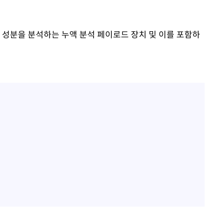
속[다음주
 성분을 분석하는 누액 분석 페이로드 장치 및 이를 포함하
다"
려 죄송"