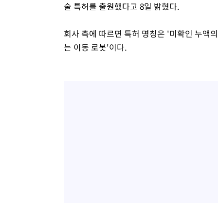
술 특허를 출원했다고 8일 밝혔다.
1시간 전 >
여수 오동도 해상서 모터보트 전복…1명 사망·1명 실종
2시간 전 >
극한폭염 한풀 꺾이지만…'낮 최고 35도' 무더위, 열대야 계
회사 측에 따르면 특허 명칭은 '미확인 누액의
날씨]
3시간 전 >
축구협회 "압수수색·성접대 논란 사과…쇄신의 기회로 삼겠
는 이동 로봇'이다.
3시간 전 >
[속보]'압수수색·성접대 논란' 축구협회 "실망과 걱정 안겨드
7시간 전 >
'최고 37도' 폭염 지속…강원동해안 최대 150㎜ 비
9시간 전 >
[속보]뉴욕증시 상승 마감…S&P 0.6% 나스닥 1.3%↑