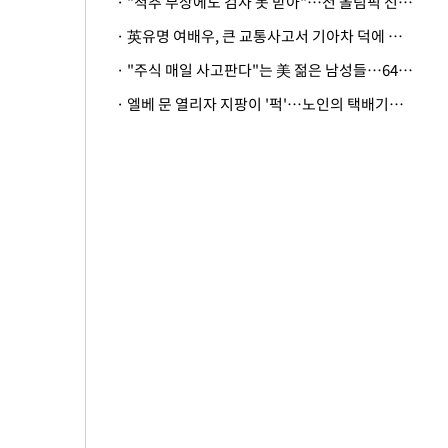
· "척추 부상에도 검사 못 받아"…전 올림픽 선수, 美봅슬레이협회 상대 소송
· 英유명 여배우, 큰 교통사고서 기아차 덕에 살았다
· "주식 매일 사고판다"는 美 젊은 남성들…64%가 "나는 인생의 패배자“
· 엘베 문 열리자 지팡이 '퍽'…노인의 택배기사 폭행 이유