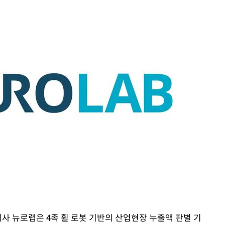
·서미화·
1위… 정
鄭
위해 뛸
승리
내일날씨]
 원해 아
보
계사 뉴로랩은 4족 휠 로봇 기반의 산업현장 누출액 판별 기