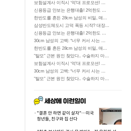
"결혼 안 하면 같이 살자"…미국
청년들, 친구와 집 산다