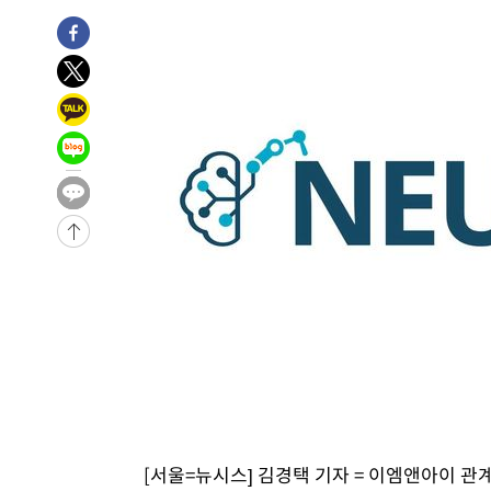
7시간 전 >
'최고 37도' 폭염 지속…강원동해안 최대 150㎜ 비
9시간 전 >
[속보]뉴욕증시 상승 마감…S&P 0.6% 나스닥 1.3%↑
-27798초 전 >
이란 "호르무즈 재개방 합의 근접…美 배상 선행돼야"
-18845초 전 >
[속보]與최고위원 제주·인천 순회경선…박선원·최민희
한민수·김용 순
-18798초 전 >
[속보]김민석, 與 전대 당원투표 누적 득표율 45.42%로 
청래 44.56%
-18080초 전 >
[속보]與 대표 경선 제주·인천 당원투표…金 47.75%·
42.08%·宋 10.17%
-17614초 전 >
이강인 "아틀레티코 이적 기뻐…등번호 7번 의미보단 팀 
것"
-17549초 전 >
[속보]與 당대표 경선, 제주·인천 권리당원 투표 김민석 
-11323초 전 >
낮 최고 35도 '무더위'…동해안 시간당 30㎜ '강한 비'[
-10593초 전 >
[속보]이강인 "감독님이 원하는 마음 느꼈고, 많은 트로피
틀레티코 이적"
-10375초 전 >
수도권 40도 육박 '펄펄'…동해안 일부 지역엔 호의주의
-9344초 전 >
온열질환 사망자 3명 늘어…누적 환자 3000명 돌파
-3289초 전 >
강릉에 시간당 81.4㎜ 물폭탄…도로 잠기고 담벼락 붕괴
10분 전 >
백운산서 80년근 천종산삼 9뿌리 발견…감정가 1.3억원
48분 전 >
선재도서 해루질 나섰다 실종 60대, 닷새 만에 숨진 채 발견
[서울=뉴시스] 김경택 기자 = 이엠앤아이 관
1시간 전 >
남자 농구, 나고야 아시안게임서 '홈팀' 일본과 한일전