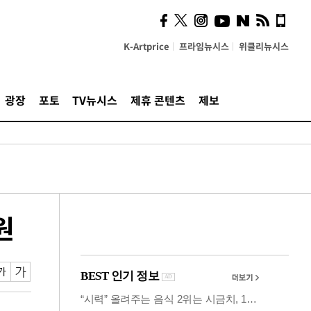
사이 해답 찾았죠"…알을
깨고 나온 '초자아'
K-Artprice
프라임뉴시스
위클리뉴시스
광장
포토
TV뉴시스
제휴 콘텐츠
제보
원