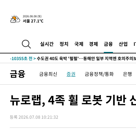
한민수·김용 순
-18778초 전 >
[속보]김민석, 與 전대 당원투표 누적 득표율 45.42%로 
청래 44.56%
-18060초 전 >
[속보]與 대표 경선 제주·인천 당원투표…金 47.75%·
2026.08.08 (토)
서울 27.1℃
42.08%·宋 10.17%
-17594초 전 >
이강인 "아틀레티코 이적 기뻐…등번호 7번 의미보단 팀 
것"
-17529초 전 >
[속보]與 당대표 경선, 제주·인천 권리당원 투표 김민석 
-11303초 전 >
낮 최고 35도 '무더위'…동해안 시간당 30㎜ '강한 비'[
실시간
정치
국제
경제
금융
산업
-10573초 전 >
[속보]이강인 "감독님이 원하는 마음 느꼈고, 많은 트로피
틀레티코 이적"
-10355초 전 >
수도권 40도 육박 '펄펄'…동해안 일부 지역엔 호의주의
-9324초 전 >
온열질환 사망자 3명 늘어…누적 환자 3000명 돌파
금융
금융최신
증권
금융정책/통화
은행
-3269초 전 >
강릉에 시간당 81.4㎜ 물폭탄…도로 잠기고 담벼락 붕괴
10분 전 >
백운산서 80년근 천종산삼 9뿌리 발견…감정가 1.3억원
48분 전 >
선재도서 해루질 나섰다 실종 60대, 닷새 만에 숨진 채 발견
뉴로랩, 4족 휠 로봇 기반
1시간 전 >
남자 농구, 나고야 아시안게임서 '홈팀' 일본과 한일전
1시간 전 >
여수 오동도 해상서 모터보트 전복…1명 사망·1명 실종
등록 2026.07.08 10:21:32
2시간 전 >
극한폭염 한풀 꺾이지만…'낮 최고 35도' 무더위, 열대야 계
날씨]
3시간 전 >
축구협회 "압수수색·성접대 논란 사과…쇄신의 기회로 삼겠
3시간 전 >
[속보]'압수수색·성접대 논란' 축구협회 "실망과 걱정 안겨드