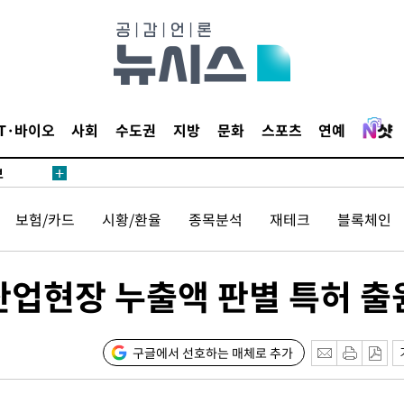
1위… 정
鄭
위해 뛸
승리
내일날씨]
IT·바이오
사회
수도권
지방
문화
스포츠
연예
 원해 아
보
보험/카드
시황/환율
종목분석
재테크
블록체인
 산업현장 누출액 판별 특허 출
속[다음주
구글에서 선호하는 매체로 추가
다"
려 죄송"